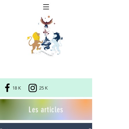
ADRIEN RUET
Praticien naturopathe
18 K
25 K
Les articles