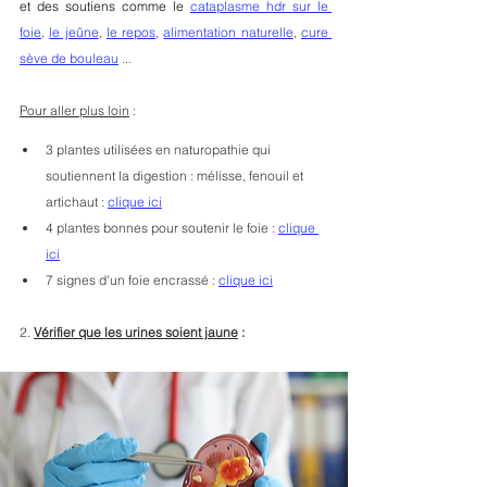
et des soutiens comme le
cataplasme hdr sur le 
foie
, 
le jeûne
, 
le repos
, 
alimentation naturelle
, 
cure 
sève de bouleau
 ...
Pour aller plus loin
 : 
3 plantes utilisées en naturopathie qui 
soutiennent la digestion : mélisse, fenouil et 
artichaut : 
clique ici
4 plantes bonnes pour soutenir le foie : 
clique 
ici
7 signes d'un foie encrassé : 
clique ici
2. 
Vérifier que les urines soient jaune
 : 