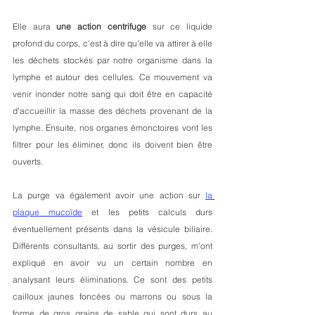
Elle aura 
une action centrifuge
 sur ce liquide 
profond du corps, c'est à dire qu'elle va attirer à elle 
les déchets stockés par notre organisme dans la 
lymphe et autour des cellules. Ce mouvement va 
venir inonder notre sang qui doit être en capacité 
d'accueillir la masse des déchets provenant de la 
lymphe. Ensuite, nos organes émonctoires vont les 
filtrer pour les éliminer, donc ils doivent bien être 
ouverts.
La purge va également avoir une action sur 
la 
plaque mucoïde
 et les petits calculs durs 
éventuellement présents dans la vésicule biliaire. 
Différents consultants, au sortir des purges, m'ont 
expliqué en avoir vu un certain nombre en 
analysant leurs éliminations. Ce sont des petits 
cailloux jaunes foncées ou marrons ou sous la 
forme de gros grains de sable qui sont durs au 