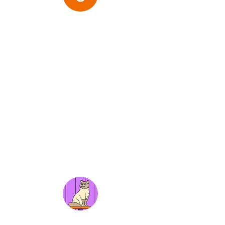
Clémence Samson
" Merci infiniment Adrien ! Depuis des années
avec des
douleurs intenses
pendant mes
menstruations
ou encore des énormes
ballonnements à n’en plus finir, j’ai été
diagnostiquée en janvier d’un
SOPK
! Et grâce
aux précieux conseils d’Adrien depuis 6 mois
maintenant,
je suis venue en vain de mes
douleurs intenses pendant mes menstruations
grâce au jeune sec régulier (une fois par
semaine). Comme quoi le corps peut être
surprenant. Vive le jeûne et la naturopathie ! "