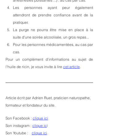
anesthésies puissantes ...) : au cas par cas.
Les personnes ayant peur également 
attendront de prendre confiance avant de la 
pratiquer.
La purge ne pourra être mise en place à la 
suite d'une soirée alcoolisée, un gros repas... 
Pour les personnes médicamentées, au cas par 
cas.
Pour un complément d'informations au sujet de 
l'huile de ricin, je vous invite à lire 
cet article
.
Article écrit par Adrien Ruet, praticien naturopathe, 
formateur et fondateur du site.
Son Facebook : 
clique ici
Son instagram : 
clique ic
i
Son Youtube :    
clique ici