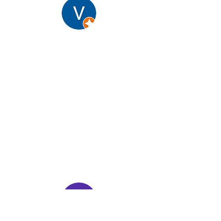
V. R.
" Après plusieurs consultations peu
satisfaisantes avec d’autres naturopathes, j’ai
décidé de consulter Adrien et j’ai très bien fait de
suivre mon intuition ! J’ai trouvé une
qualité
d’écoute exceptionnelle
, une
rare empathie
, un
professionnalisme étonnant
et des conseils
personnalisés parfaits ! C’est beaucoup plus que
ce que je cherchais et je suis très reconnaissante
à Adrien pour ce qu’il a fait et continue de faire
pour moi et ma santé sur tous les plans ! 🙏 "