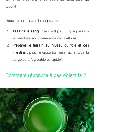
touché.
Deux objectifs dans la préparation
 :
Assainir le sang 
: car c'est par lui que passera 
les déchets en provenance des cellules.
Préparer le terrain au niveau du foie et des 
intestins 
: plus l'évacuation sera facile, plus la 
purge sera "agréable et rapide".
Comment répondre à ces objectifs ?