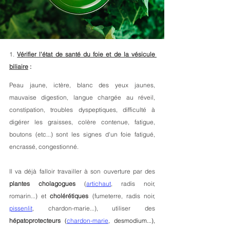
1. 
Vérifier l'état de santé du foie et de la vésicule 
biliaire
 :
Peau jaune, ictère, blanc des yeux jaunes, 
mauvaise digestion, langue chargée au réveil, 
constipation, troubles dyspeptiques, difficulté à 
digérer les graisses, colère contenue, fatigue, 
boutons (etc...) sont les signes d'un foie fatigué, 
encrassé, congestionné. 
Il va déjà falloir travailler à son ouverture par des 
plantes cholagogues 
(
artichaut
, radis noir, 
romarin...) et 
cholérétiques 
(fumeterre, radis noir, 
pissenlit
, chardon-marie...), utiliser des 
hépatoprotecteurs 
(
chardon-marie
, desmodium...)
, 