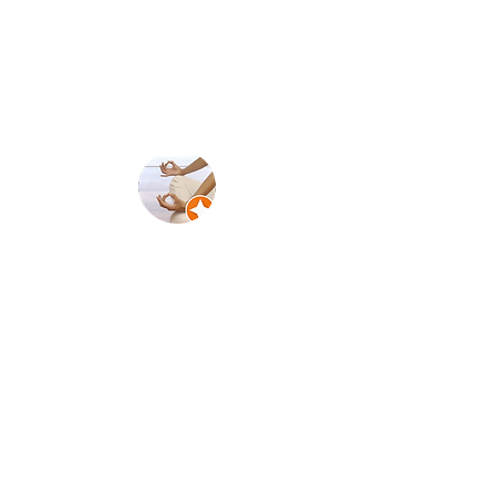
passionnée, et qui a à cœur de partager ses
connaissances et d’accompagner les gens sur le
chemin de la guérison. Je recommande sans
hésiter. "
Caroline Guestault
" Je suis suivie depuis le début de l'année pour
une prise en charge
post cancer du sein
avec les
effets indésirables
de
l'hormonothérapie
. Adrien
a su se mettre à mon écoute en toute
bienveillance et compréhension. L
es premiers
effets commencent à se faire sentir et je revis
.
MERCI "