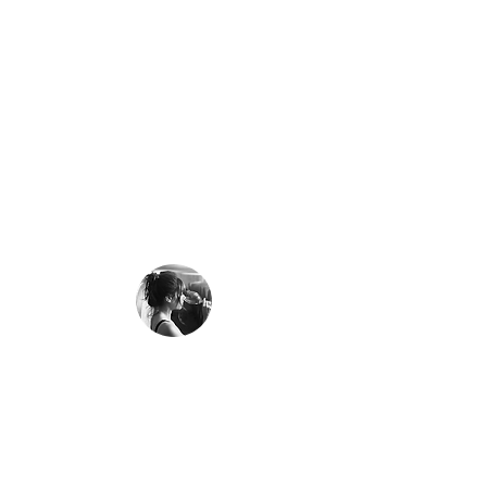
Alexandra Petrova
" Je suis extrêmement reconnaissante à Adrien,
pour
avoir résolu en une séance les problèmes
de digestion que j’avais depuis 7 ans, qu’aucun
spécialiste ne pouvait résoudre
. Ma vie a changé
grâce à ses conseils, seulement en 3 semaines
j’ai retrouvé la joie de la vie, le plaisir de manger
sans me soucier de comment mon corps
réagirait. Merci 1000 fois Adrien ! "
Léa Florian
" J’ai souffert de
migraines violentes
pendant
plusieurs années et elles s’étaient intensifiées ces
derniers mois. Aucun des professionnels de
santé que j’avais vu n’avaient pu m’aider