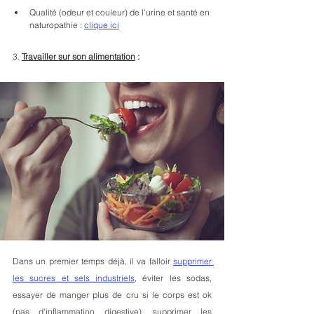
Qualité (odeur et couleur) de l'urine et santé en 
naturopathie : 
clique ici
3. 
Travailler sur son alimentation
 :
Dans un premier temps déjà, il va falloir 
supprimer 
les sucres et sels industriels
, éviter les sodas, 
essayer de manger plus de cru si le corps est ok 
(pas d'inflammation digestive), supprimer les 