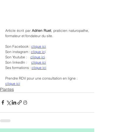
Article écrit par 
Adrien Ruet
, praticien naturopathe, 
formateur et fondateur du site.
Son Facebook : 
clique ici
Son instagram : 
clique ic
i
Son Youtube :    
clique ici
Son linkedIn :     
clique ici
Ses formations : 
clique ici
Prendre RDV pour une consultation en ligne : 
clique ici
Plantes