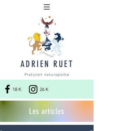
ADRIEN RUET
Praticien naturopathe
18 K
26 K
Les articles