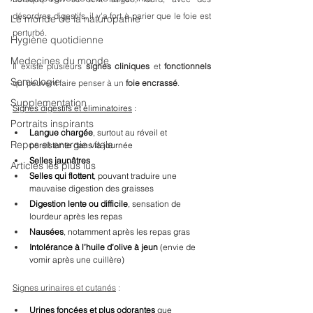
désordres digestifs, il y'a fort à parier que le foie est 
Le monde de la naturopathie
perturbé. 
Hygiène quotidienne
Medecines du monde
Il existe plusieurs
 signes cliniques
 et 
fonctionnels
Semiologie
qui peuvent faire penser à un 
foie encrassé
.
Supplementation
Signes digestifs et éliminatoires
 :
Portraits inspirants
Langue chargée
, surtout au réveil et 
Repos et energie vitale
persistante dans la journée
Selles jaunâtres
Articles les plus lus
Selles qui flottent
, pouvant traduire une 
mauvaise digestion des graisses
Digestion lente ou difficile
, sensation de 
lourdeur après les repas
Nausées
, notamment après les repas gras
Intolérance à l’huile d’olive à jeun
 (envie de 
vomir après une cuillère)
Signes urinaires et cutanés
 :
Urines foncées et plus odorantes
 que 