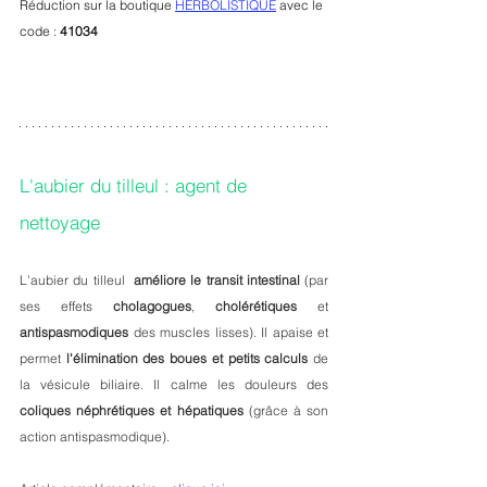
Réduction sur la boutique 
HERBOLISTIQUE
 avec le 
code : 
41034
L'aubier du tilleul : agent de 
nettoyage 
L'aubier du tilleul  
améliore le transit intestinal 
(par 
ses effets 
cholagogues
, 
cholérétiques
 et 
antispasmodiques
 des muscles lisses). Il apaise et 
permet 
l'élimination des boues et petits calculs
 de 
la vésicule biliaire. Il calme les douleurs des 
coliques néphrétiques et hépatiques
 (grâce à son 
action antispasmodique).