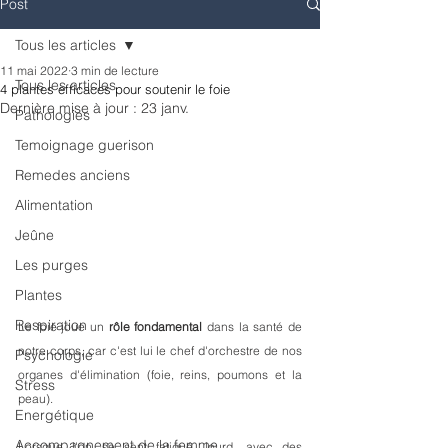
Post
Tous les articles
11 mai 2022
3 min de lecture
Tous les articles
4 plantes efficaces pour soutenir le foie
Dernière mise à jour :
23 janv.
Pathologies
Temoignage guerison
Remedes anciens
Alimentation
Jeûne
Les purges
Plantes
Respiration
Le foie joue un 
rôle fondamental
 dans la santé de 
notre corps, car c'est lui le chef d'orchestre de nos 
Psychologie
organes d'élimination (foie, reins, poumons et la 
Stress
peau). 
Energétique
Accompagnement de la femme
Lorsque l'on se sent fatigué, lourd, avec des 