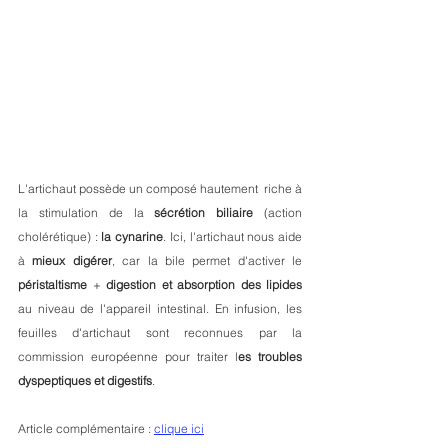
L'artichaut possède un composé hautement  riche à 
la stimulation de la 
sécrétion biliaire
 (action 
cholérétique) : 
la cynarine
. Ici, l'artichaut nous aide 
à 
mieux digérer
, car la bile permet d'activer le 
péristaltisme
 + 
digestion et absorption des lipides
au niveau de l'appareil intestinal. En infusion, les 
feuilles d'artichaut sont reconnues par la 
commission européenne pour traiter l
es troubles 
dyspeptiques et digestifs
.
Article complémentaire : 
clique ici