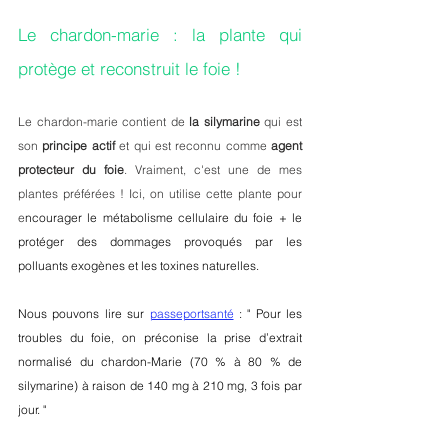
Le chardon-marie : la plante qui 
protège et reconstruit le foie !
Le chardon-marie contient de 
la silymarine
 qui est 
son 
principe actif
 et qui est reconnu comme 
agent 
protecteur du foie
. Vraiment, c'est une de mes 
plantes préférées ! Ici, on utilise cette plante pour 
e
ncourager le métabolisme cellulaire du foie + le 
protéger des dommages provoqués par les 
polluants exogènes et les toxines naturelles.
Nous pouvons lire sur 
passeportsanté
 : " Pour les 
troubles du foie, on préconise la prise d’extrait 
normalisé du chardon-Marie (70 % à 80 % de 
silymarine) à raison de 140 mg à 210 mg, 3 fois par 
jour. "