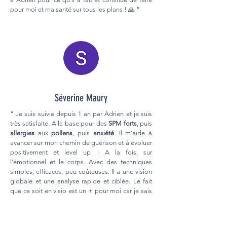
pour moi et ma santé sur tous les plans ! 🙏 "
Séverine Maury
" Je suis suivie depuis 1 an par Adrien et je suis
très satisfaite. A la base pour des
SPM forts
, puis
allergies
aux
pollens
, puis
anxiété
. Il m'aide à
avancer sur mon chemin de guérison et à évoluer
positivement et level up ! A la fois, sur
l'émotionnel et le corps. Avec des techniques
simples, efficaces, peu coûteuses. Il a une vision
globale et une analyse rapide et ciblée. Le fait
que ce soit en visio est un + pour moi car je sais
que je vais pouvoir me faire suivre où que je sois,
et il connaît mon dossier comme un médecin de
famille. Merci pour tout Adrien ! "