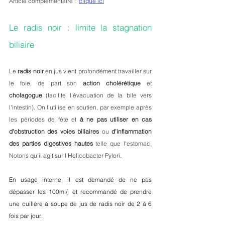
Article complémentaire :  
clique ici
Le radis noir : limite la stagnation 
biliaire
Le 
radis noir 
en jus vient profondément travailler sur 
le foie, de part son 
action cholérétique
 et 
cholagogue
 (facilite l'évacuation de la bile vers 
l'intestin). On l'utilise en soutien, par exemple après 
les périodes de fête et 
à ne pas utiliser en cas 
d'obstruction des voies biliaires
 ou 
d'inflammation 
des parties digestives hautes
 telle que l'estomac. 
Notons qu'il agit sur l'Helicobacter Pylori.
En usage interne, il est demandé de ne pas 
dépasser les 100ml/j et recommandé de prendre 
une cuillère à soupe de jus de radis noir de 2 à 6 
fois par jour. 