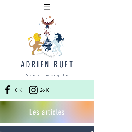
ADRIEN RUET
Praticien naturopathe
18 K
26 K
Les articles