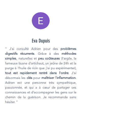
Eva Dupuis
" J’ai consulté Adrien pour des
problèmes
digestifs récurrents
. Grâce à des
méthodes
simples
, naturelles et
peu coûteuses
(l’argile, la
fameuse tisane d’artichaut, un jeûne de 24h et la
purge à l’huile de ricin que j’ai pu expérimenter),
tout est rapidement rentré dans l’ordre
. J’ai
désormais les
clés
pour
maîtriser
l
’inflammation
.
Adrien est une personne très sympathique,
passionnée, et qui a à cœur de partager ses
connaissances et d’accompagner les gens sur le
chemin de la guérison. Je recommande sans
hésiter. "