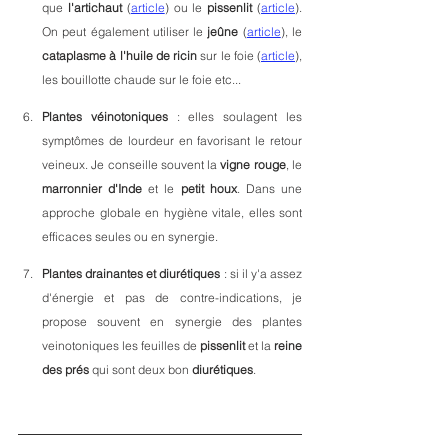
que 
l'artichaut
 (
article
) ou le 
pissenlit 
(
article
). 
On peut également utiliser le 
jeûne
 (
article
), le 
cataplasme à l'huile de ricin
 sur le foie (
article
), 
les bouillotte chaude sur le foie etc...
Plantes véinotoniques
 : elles soulagent les 
symptômes de lourdeur en favorisant le retour 
veineux. Je conseille souvent la 
vigne rouge
, le 
marronnier d'Inde
 et le 
petit houx
. Dans une 
approche globale en hygiène vitale, elles sont 
efficaces seules ou en synergie. 
Plantes drainantes et diurétiques
 : si il y'a assez 
d'énergie et pas de contre-indications, je 
propose souvent en synergie des plantes 
veinotoniques les feuilles de 
pissenlit
 et la 
reine 
des prés
 qui sont deux bon 
diurétiques
. 