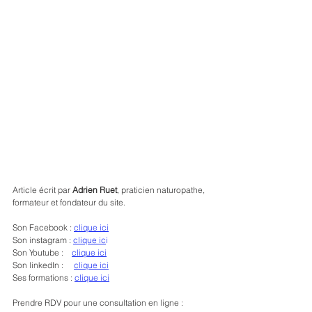
Article écrit par 
Adrien Ruet
, praticien naturopathe, 
formateur et fondateur du site.
Son Facebook : 
clique ici
Son instagram : 
clique ic
i
Son Youtube :    
clique ici
Son linkedIn :     
clique ici
Ses formations : 
clique ici
Prendre RDV pour une consultation en ligne : 