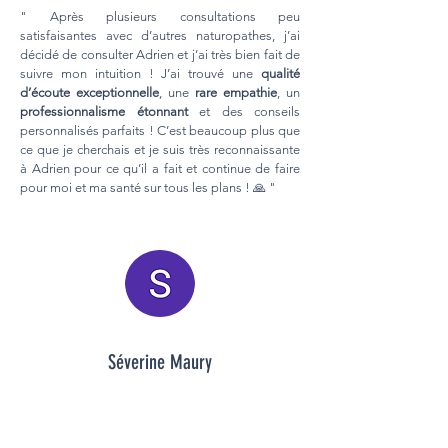
" Après plusieurs consultations peu
satisfaisantes avec d’autres naturopathes, j’ai
décidé de consulter Adrien et j’ai très bien fait de
suivre mon intuition ! J’ai trouvé une
qualité
d’écoute exceptionnelle
, une
rare empathie
, un
professionnalisme étonnant
et des conseils
personnalisés parfaits ! C’est beaucoup plus que
ce que je cherchais et je suis très reconnaissante
à Adrien pour ce qu’il a fait et continue de faire
pour moi et ma santé sur tous les plans ! 🙏 "
Séverine Maury
" Je suis suivie depuis 1 an par Adrien et je suis
très satisfaite. A la base pour des
SPM forts
, puis
allergies
aux
pollens
, puis
anxiété
. Il m'aide à