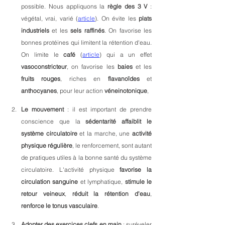
possible. Nous appliquons la 
règle des 3 V
 : 
végétal, vrai, varié (
article
). On évite les 
plats 
industriels 
et les 
sels raffinés
. On favorise les 
bonnes protéines qui limitent la rétention d'eau. 
On limite le 
café
 (
article
) qui a un effet 
vasoconstricteur
, on favorise les 
baies
 et les
fruits rouges
, riches en 
flavanoïdes
 et 
anthocyanes
, pour leur action 
véneinotonique
, 
Le mouvement
 : il est important de prendre 
conscience que la 
sédentarité
affaiblit le 
système circulatoire
 et la marche, une 
activité 
physique régulière
, le renforcement, sont autant 
de pratiques utiles à la bonne santé du système 
circulatoire. L'activité physique 
favorise la 
circulation sanguine 
et lymphatique, 
stimule le 
retour veineux
, 
réduit la rétention d'eau
, 
renforce le tonus vasculaire
.
Adopter des exercices clefs en main
 : suréveler 