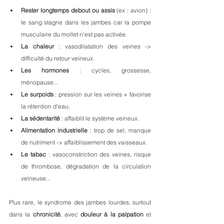
Rester longtemps debout ou assis
 (ex : avion) : 
le sang stagne dans les jambes car la pompe 
musculaire du mollet n'est pas activée.
La chaleur
 : vasodilatation des veines -> 
difficulté du retour veineux.
Les hormones
 : cycles, grossesse, 
ménopause...
Le surpoids
 : pression sur les veines + favorise 
la rétention d'eau.
La sédentarité 
: affaiblit le système veineux.
Alimentation industrielle
 : trop de sel, manque 
de nutriment -> affaiblissement des vaisseaux.
Le tabac
 : vasoconstriction des veines, risque 
de thrombose, dégradation de la circulation 
veineuse...
Plus rare, le syndrome des jambes lourdes, surtout 
dans la 
chronicité
, avec 
douleur à la palpation
 et 