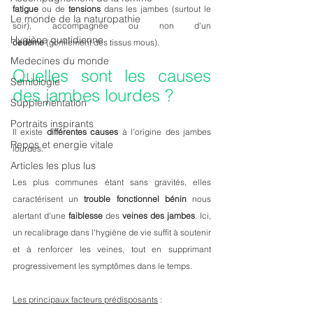
fatigue
 ou de 
tensions
 dans les jambes (surtout le 
Le monde de la naturopathie
soir), accompagnée ou non d'un 
Hygiène quotidienne
oedème
 (gonflement des tissus mous). 
Medecines du monde
Quelles sont les causes 
Semiologie
des jambes lourdes ? 
Supplementation
Portraits inspirants
Il existe 
différentes causes 
à l'origine des jambes 
Repos et energie vitale
lourdes. 
Articles les plus lus
Les plus communes étant sans gravités, elles 
caractérisent un 
trouble fonctionnel bénin
 nous 
alertant d'une 
faiblesse 
des 
veines des jambes
. Ici, 
un recalibrage dans l'hygiène de vie suffit à soutenir 
et à renforcer les veines, tout en supprimant 
progressivement les symptômes dans le temps. 
Les principaux facteurs prédisposants
 :