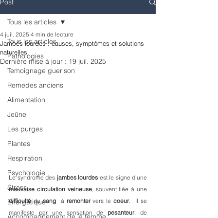
Post
Tous les articles
4 juil. 2025
4 min de lecture
Tous les articles
Jambes lourdes : causes, symptômes et solutions
naturelles
Pathologies
Dernière mise à jour :
19 juil. 2025
Temoignage guerison
Remedes anciens
Alimentation
Jeûne
Les purges
Plantes
Respiration
Psychologie
Le syndrome des 
jambes lourdes
 est le signe d'une 
Stress
mauvaise circulation
veineuse
, souvent liée à une 
difficulté
 du 
sang
  à 
remonter
 vers le 
coeur
.  Il se 
Energétique
manifeste par une sensation de 
pesanteur
, de 
Accompagnement de la femme