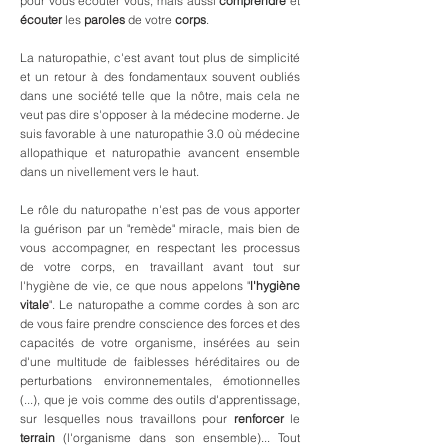
pour vous écouter vous, mais aussi
comprendre
et
écouter
les
paroles
de votre
corps
.
La naturopathie, c'est avant tout plus de simplicité
et un retour à des fondamentaux souvent oubliés
dans une société telle que la nôtre, mais cela ne
veut pas dire s'opposer à la médecine moderne. Je
suis favorable à une naturopathie 3.0 où médecine
allopathique et naturopathie avancent ensemble
dans un nivellement vers le haut.
Le rôle du naturopathe n'est pas de vous apporter
la guérison par un "remède" miracle, mais bien de
vous accompagner, en respectant les processus
de votre corps, en travaillant avant tout sur
l'hygiène de vie, ce que nous appelons
"
l'hygiène
vitale
". Le naturopathe a comme cordes à son arc
de vous faire prendre conscience des forces et des
capacités de votre organisme, insérées au sein
d'une multitude de faiblesses héréditaires ou de
perturbations environnementales, émotionnelles
(...), que je vois comme des outils d'apprentissage,
sur lesquelles nous travaillons pour
renforcer
le
terrain
(l'organisme dans son ensemble)... Tout