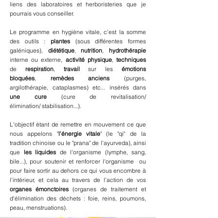
liens des laboratoires et herboristeries que je
pourrais vous conseiller.
Le programme en hygiène vitale, c'est la somme
des outils :
plantes
(sous différentes formes
galéniques),
diététique
,
nutrition
,
hydrothérapie
interne ou externe,
activité
physique
,
techniques
de
respiration
,
travail
sur les
émotions
bloquées
,
remèdes anciens
(purges,
argilothérapie, cataplasmes) etc...
insérés dans
une cure
(cure de revitalisation/
élimination/
stabilisation...)
.
L'objectif étant de remettre en mouvement ce que
nous
appelons
"
l'énergie vitale
" (le "qi" de la
tradition chinoise ou le "
prana" de l'ayurveda), ainsi
que
les liquides
de l'organisme (lymphe, sang,
bile...), pour soutenir et renforcer
l'organisme
ou
pour faire sortir au dehors ce qui vous encombre à
l'intérieur, et cela au travers de l'action de vos
organes émonctoires
(organes de traitement et
d'élimination des déchets : foie, reins, poumons,
peau, menstruations).