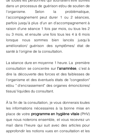
de toutes les personnes qui souhaitent être suivies
dans un processus de guérison et/ou de soutien de
l'organisme. Selon la problématique,
l'accompagnement peut durer 1 ou 2 séances,
parfois jusqu'à plus d'un an d'accompagnement à
raison d'une séance 1 fois par mois, ou tous les 2
ou 3 mois, et ensuite une fois tous les 4 à 6 mois
lorsque nous sommes bien lancés jusqu'à
amélioration/ guérison des symptômes/ état de
santé à l'origine de la consultation.
La séance dure en moyenne 1 heure
. La première
consultation se concentre sur
l'anamnèse
, c'est à
dire la découverte des forces et des faiblesses de
l'organisme et des éventuels états de "congestion"
et/ou " d'encrassement" des organes émonctoires/
tissus/ liquides du consultant.
À la fin de la
consultation, je vous donnerais
toutes
les informations nécessaires à la bonne mise en
place de votre
programme en hygiène vitale
(PHV)
que nous noterons ensemble, et vous recevrez un
mail dans l'heure qui suit avec des articles pour
approfondir les notions vues en consultation et les