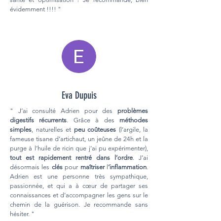
évidemment !!!! "
Eva Dupuis
" J’ai consulté Adrien pour des
problèmes
digestifs récurrents
. Grâce à des
méthodes
simples
, naturelles et
peu coûteuses
(l’argile, la
fameuse tisane d’artichaut, un jeûne de 24h et la
purge à l’huile de ricin que j’ai pu expérimenter),
tout est rapidement rentré dans l’ordre
. J’ai
désormais les
clés
pour
maîtriser
l
’inflammation
.
Adrien est une personne très sympathique,
passionnée, et qui a à cœur de partager ses
connaissances et d’accompagner les gens sur le
chemin de la guérison. Je recommande sans
hésiter. "