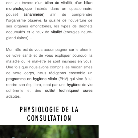
ceci au travers d'un
bilan de vitalité
, d'un
bilan
morphologique
insérés dans un questionnaire
poussé (
anamnèse
) afin de comprendre
l'organisme observé, la qualité de l'ouverture de
ses organes émonctoires, les types de déchets
accumulés et le taux de
vitalité
(énergies neuro-
glandulaires) ...
Mon rôle est de vous accompagner sur le chemin
de votre santé et de vous expliquer pourquoi la
maladie ou le mal-être se sont insinués en vous.
Une fois que nous avons compris les mécanismes
de votre corps, nous rédigeons ensemble un
programme en hygiène vitale
(PHV) qui vise à lui
rendre son équilibre, ceci par une
hygiène
de
vie
cohérente et des
outils
/
techniques
/
cures
adaptés.
PHYSIOLOGIE DE LA
CONSULTATION