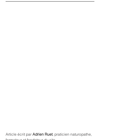
Article écrit par 
Adrien Ruet
, praticien naturopathe, 
formateur et fondateur du site.