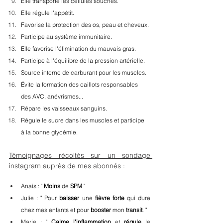
Elle transporte les cellules souches.
Elle régule l'appétit.
Favorise la protection des os, peau et cheveux.
Participe au système immunitaire.
Elle favorise l'élimination du mauvais gras.
Participe à l'équilibre de la pression artérielle.
Source interne de carburant pour les muscles.
Évite la formation des caillots responsables 
des AVC, anévrismes...
Répare les vaisseaux sanguins.
Régule le sucre dans les muscles et participe 
à la bonne glycémie.
Témoignages récoltés sur un sondage 
instagram auprès de mes abonnés
 : 
Anais : " 
Moins
 de 
SPM
 "
Julie : " Pour 
baisser
 une 
fièvre
forte
 qui dure 
chez mes enfants et pour 
booster
 mon 
transit
. "
Marie : " 
Calme
l'inflammation
 et 
régule
 le 