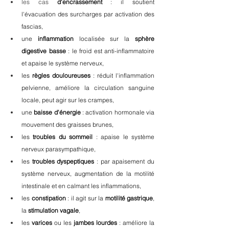
les cas
 d'encrassement
 : il soutient 
l'évacuation des surcharges par activation des 
fascias,
une 
inflammation
 localisée sur la 
sphère 
digestive basse
 : le froid est anti-inflammatoire 
et apaise le système nerveux,
les 
règles douloureuses
 : réduit l'inflammation 
pelvienne, améliore la circulation sanguine 
locale, peut agir sur les crampes,
une 
baisse d'énergie
 : activation hormonale via 
mouvement des graisses brunes,
les 
troubles du sommeil
 : apaise le système 
nerveux parasympathique, 
les 
troubles
dyspeptiques
 : par apaisement du 
système nerveux, augmentation de la motilité 
intestinale et en calmant les inflammations, 
les 
constipation 
: il agit sur la 
motilité gastrique
, 
la 
stimulation vagale
,
les
 varices
 ou les 
jambes lourdes
 : 
améliore la 