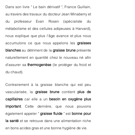
Dans son livre " Le bain dérivatif ", France Guillain, 
au travers des travaux du docteur Jean Minaberry et 
du professeur Evan Rosen (spécialiste du 
métabolisme et des cellules adipeuses à Harvard), 
nous explique que plus l'âge avance et plus nous 
accumulons ce que nous appelons les 
graisses 
blanches
 au détriment de la 
graisse brune
 présente 
naturellement en quantité chez le nouveau né afin 
d'assurer sa 
thermogenèse
 (le protéger du froid et 
du chaud). 
Contrairement à la graisse blanche qui est peu 
vascularisée, la 
graisse brune
 contient 
plus de 
capillaires 
car elle a un 
besoin en oxygène plus 
important
. Cette dernière, que nous pouvons 
également appeler " 
graisse fluide
 " est 
bonne pour 
la santé 
et se retrouve dans une alimentation riche 
en bons acides gras et une bonne hygiène de vie. 