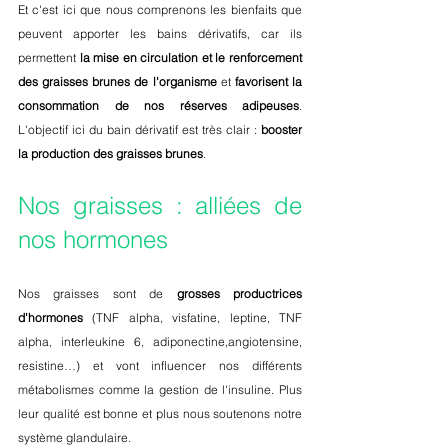
Et c'est ici que nous comprenons les bienfaits que 
peuvent apporter les bains dérivatifs, car ils 
permettent 
la mise en circulation et le renforcement 
des graisses brunes de l'organisme 
et 
favorisent la 
consommation de nos réserves adipeuses
. 
L'objectif ici du bain dérivatif est très clair : 
booster 
la production des graisses brunes
.
Nos graisses : alliées de 
nos hormones
Nos graisses sont de 
grosses productrices 
d'hormones
 (TNF alpha, visfatine, leptine, TNF 
alpha, interleukine 6, adiponectine,angiotensine, 
resistine…) et vont influencer nos différents 
métabolismes comme la gestion de l'insuline. Plus 
leur qualité est bonne et plus nous soutenons notre 
système glandulaire.