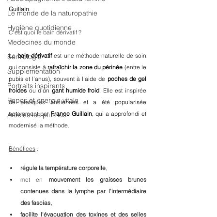
Guillain
. 
Le monde de la naturopathie
Hygiène quotidienne
C'est quoi le bain dérivatif ?
Medecines du monde
Le 
bain dérivatif
 est une méthode naturelle de soin 
Semiologie
qui consiste à 
rafraîchir la zone du périnée
 (entre le 
Supplementation
pubis et l’anus), souvent à l’aide de 
poches de gel 
Portraits inspirants
froides
 ou d’un 
gant humide froid
. Elle est inspirée 
Repos et energie vitale
de pratiques anciennes et a été popularisée 
notamment par 
France Guillain
, qui a approfondi et 
Articles les plus lus
modernisé la méthode.
Bénéfices
 : 
régule la température corporelle
, 
met en 
mouvement les graisses brunes 
contenues dans la lymphe par l'intermédiaire 
des fascias,
facilite l'évacuation des toxines et des selles