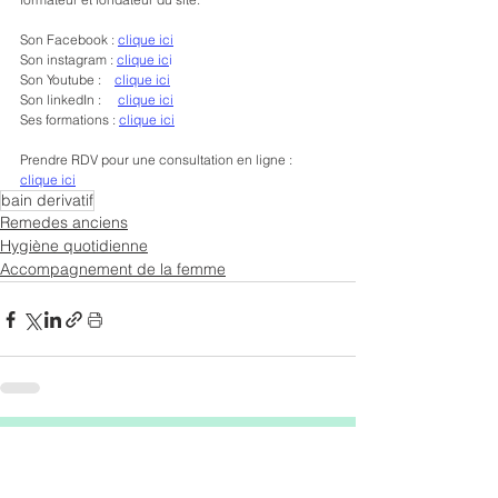
Son Facebook : 
clique ici
Son instagram : 
clique ic
i
Son Youtube :    
clique ici
Son linkedIn :     
clique ici
Ses formations : 
clique ici
Prendre RDV pour une consultation en ligne : 
clique ici
bain derivatif
Remedes anciens
Hygiène quotidienne
Accompagnement de la femme
Les avis google (+60)