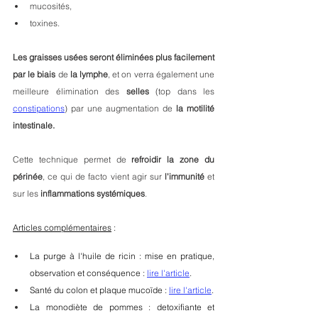
mucosités,
toxines. 
Les graisses usées seront éliminées plus facilement 
par le biais 
de
 la lymphe
, et on verra également une 
meilleure élimination des 
selles 
(top dans les 
constipations
) par une augmentation de 
la motilité 
intestinale.
Cette technique permet de 
refroidir la zone du 
périnée
, ce qui de facto vient agir sur 
l'immunité
 et 
sur les 
inflammations systémiques
.
Articles complémentaires
 :
La purge à l'huile de ricin : mise en pratique, 
observation et conséquence : 
lire l'article
.
Santé du colon et plaque mucoïde : 
lire l'article
.
La monodiète de pommes : detoxifiante et 