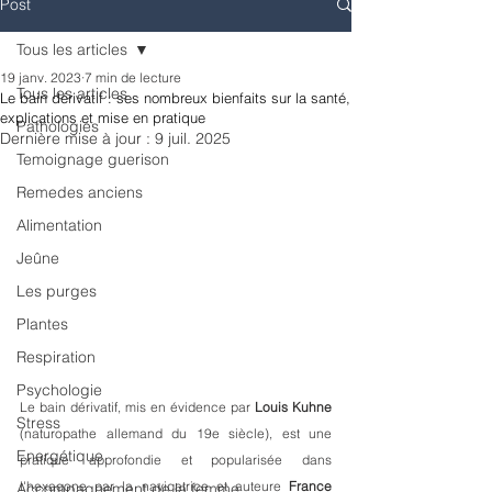
Post
Tous les articles
19 janv. 2023
7 min de lecture
Tous les articles
Le bain dérivatif : ses nombreux bienfaits sur la santé,
explications et mise en pratique
Pathologies
Dernière mise à jour :
9 juil. 2025
Temoignage guerison
Remedes anciens
Alimentation
Jeûne
Les purges
Plantes
Respiration
Psychologie
Le bain dérivatif, mis en évidence par 
Louis Kuhne 
Stress
(naturopathe allemand du 19e siècle), est une 
Energétique
pratique approfondie et popularisée dans 
l'hexagone par la navigatrice et auteure 
France 
Accompagnement de la femme