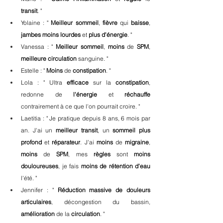
transit
. "
Yolaine : " 
Meilleur
sommeil
, 
fièvre
 qui 
baisse
, 
jambes moins lourdes
 et 
plus d'énergie
. "
Vanessa : " 
Meilleur sommeil
, 
moins
 de 
SPM
, 
meilleure
circulation
 sanguine. "
Estelle : " 
Moins
 de 
constipation
. "
Lola : " Ultra 
efficace
 sur la 
constipation
, 
redonne de 
l'énergie
 et 
réchauffe
contrairement à ce que l'on pourrait croire. "
Laetitia : " Je pratique depuis 8 ans, 6 mois par 
an. J'ai un 
meilleur transit
, un 
sommeil plus 
profond
 et 
réparateur
. J'ai 
moins
 de 
migraine
, 
moins
 de 
SPM
, mes 
règles
 sont 
moins
douloureuses
, je fais 
moins de rétention d'eau
l'été. "
Jennifer : " 
Réduction massive de douleurs 
articulaires
, décongestion du bassin, 
amélioration
 de la 
circulation
. "