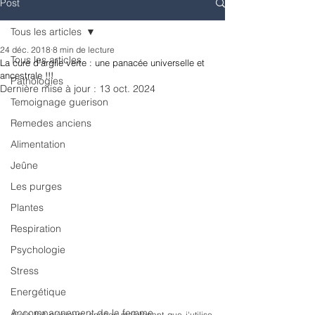
Post
Tous les articles
24 déc. 2018
8 min de lecture
Tous les articles
La cure d'argile verte : une panacée universelle et
ancestrale !!!
Pathologies
Dernière mise à jour :
13 oct. 2024
Temoignage guerison
Remedes anciens
Alimentation
Jeûne
Les purges
Plantes
Respiration
Psychologie
Stress
Energétique
Accompagnement de la femme
Cela fait plusieurs années maintenant que j'utilise 