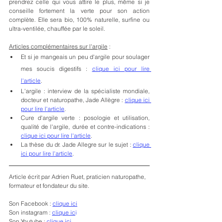
prendrez celle qui vous attire le plus, même si je 
conseille fortement la verte pour son action 
complète. Elle sera bio, 100% naturelle, surfine ou 
ultra-ventilée, chauffée par le soleil.
Articles complémentaires sur l'argile
 : 
Et si je mangeais un peu d'argile pour soulager 
mes soucis digestifs : 
clique ici pour lire 
l'article
.
L'argile : interview de la spécialiste mondiale, 
docteur et naturopathe, Jade Allègre : 
clique ici 
pour lire l'article
.
Cure d'argile verte : posologie et utilisation, 
qualité de l'argile, durée et contre-indications : 
clique ici pour lire l'article
.
La thèse du dr. Jade Allegre sur le sujet : 
clique 
ici pour lire l'article
.
Article écrit par Adrien Ruet, praticien naturopathe, 
formateur et fondateur du site.
Son Facebook : 
clique ici
Son instagram : 
clique ic
i
Son Youtube : 
clique ici