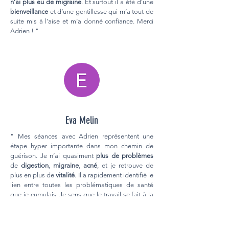
n’ai plus eu de migraine
. Et surtout il a été d’une
bienveillance
et d’une gentillesse qui m’a tout de
suite mis à l’aise et m’a donné confiance. Merci
Adrien ! "
Eva Melin
" Mes séances avec Adrien représentent une
étape hyper importante dans mon chemin de
guérison. Je n’ai quasiment
plus de problèmes
de
digestion
,
migraine
,
acné
, et je retrouve de
plus en plus de
vitalité
. Il a rapidement identifié le
lien entre toutes les problématiques de santé
que je cumulais. Je sens que le travail se fait à la
fois en douceur et en profondeur, et de manière
tellement naturelle et durable. C’est un vrai travail
de fond qui apprend aussi la patience, la