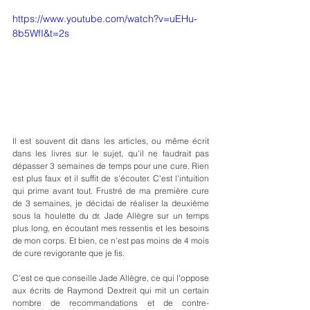
https://www.youtube.com/watch?v=uEHu-
8b5WfI&t=2s
Il est souvent dit dans les articles, ou même écrit 
dans les livres sur le sujet, qu'il ne faudrait pas 
dépasser 3 semaines de temps pour une cure. Rien 
est plus faux et il suffit de s'écouter. C'est l'intuition 
qui prime avant tout. Frustré de ma première cure 
de 3 semaines, je décidai de réaliser la deuxième 
sous la houlette du dr. Jade Allègre sur un temps 
plus long, en écoutant mes ressentis et les besoins 
de mon corps. Et bien, ce n'est pas moins de 4 mois 
de cure revigorante que je fis. 
C'est ce que conseille Jade Allègre, ce qui l'oppose 
aux écrits de Raymond Dextreit qui mit un certain 
nombre de recommandations et de contre-