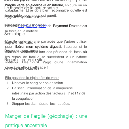
l'argile verte en externe
 et 
en interne
, en cure ou en 
Le monde de la naturopathie
cataplasme. Et je dois bien reconnaitre qu'elle est 
incroyable cette argile qui guérit.
Hygiène quotidienne
Medecines du monde
Le livre 
L'argile qui guérit
 de 
Raymond Dextreit
 est 
la bible en la matière.
Semiologie
L'argile verte est une panacée que j'adore utiliser 
Supplementation
pour 
libérer mon système digestif
, l'apaiser et le 
Portraits inspirants
soutenir. Notamment lors des périodes de fêtes où 
les repas de famille se succèdent à un rythme 
Repos et energie vitale
soutenu. Dès qu'il s'agit d'une inflammation 
digestive, elle est efficace ! 
Articles les plus lus
Elle possède le triple effet de venir
 :
Nettoyer le sang par polarisation.
Baisser l'inflammation de la muqueuse 
intestinale par action des facteurs T7 et T12 de 
la coagulation.
Stopper les diarrhées et les nausées.
Manger de l'argile (géophagie) : une 
pratique ancestrale 