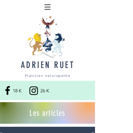
ADRIEN RUET
Praticien naturopathe
18 K
26 K
Les articles