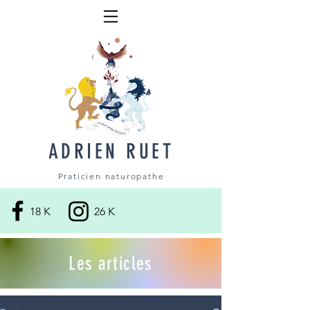
ADRIEN RUET
Praticien naturopathe
18 K
26 K
Les articles