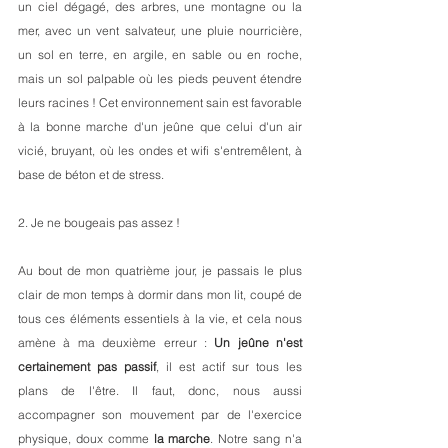
un ciel dégagé, des arbres, une montagne ou la 
mer, avec un vent salvateur, une pluie nourricière, 
un sol en terre, en argile, en sable ou en roche, 
mais un sol palpable où les pieds peuvent étendre 
leurs racines ! Cet environnement sain est favorable 
à la bonne marche d'un jeûne que celui d'un air 
vicié, bruyant, où les ondes et wifi s'entremêlent, à 
base de béton et de stress. 
2. Je ne bougeais pas assez !
Au bout de mon quatrième jour, je passais le plus 
clair de mon temps à dormir dans mon lit, coupé de 
tous ces éléments essentiels à la vie, et cela nous 
amène à ma deuxième erreur : 
Un jeûne n'est 
certainement pas passif
, il est actif sur tous les 
plans de l'être. Il faut, donc, nous aussi 
accompagner son mouvement par de l'exercice 
physique, doux comme 
la marche
. Notre sang n'a 