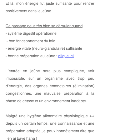
Et là, mon énergie fut juste suffisante pour rentrer 
positivement dans le jeûne.
Ce passage peut très bien se dérouler quand
 : 
- système digestif opérationnel
 - bon fonctionnement du foie
- énergie vitale (neuro-glandulaire) suffisante
- bonne préparation au jeûne : 
clique ici
L'entrée en jeûne sera plus compliquée, voir 
impossible, sur un organisme avec trop peu 
d'énergie, des organes émonctoires (élimination) 
congestionnés, une mauvaise préparation à la 
phase de cétose et un environnement inadapté.
Malgré une hygiène alimentaire physiologique ++ 
depuis un certain temps, une connaissance et une 
préparation adaptée, je peux honnêtement dire que 
j'en ai bavé haha !