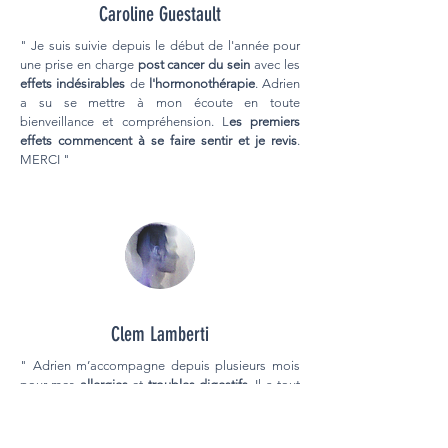
Caroline Guestault
" Je suis suivie depuis le début de l'année pour
une prise en charge
post cancer du sein
avec les
effets indésirables
de
l'hormonothérapie
. Adrien
a su se mettre à mon écoute en toute
bienveillance et compréhension. L
es premiers
effets commencent à se faire sentir et je revis
.
MERCI "
Clem Lamberti
" Adrien m’accompagne depuis plusieurs mois
pour mes
allergies
et
troubles digestifs
. Il a tout
de suite mis le doigt sur mes faiblesses et les
résultats sont là :
meilleure digestion
et
moins de
symptômes allergiques
. À chaque consultation il