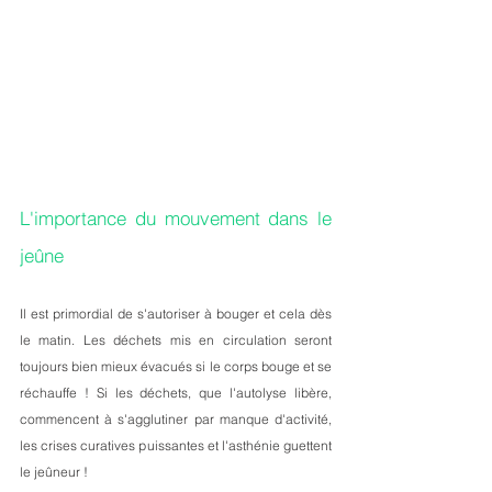
L'importance du mouvement dans le 
jeûne
Il est primordial de s'autoriser à bouger et cela dès 
le matin. Les déchets mis en circulation seront 
toujours bien mieux évacués si le corps bouge et se 
réchauffe ! Si les déchets, que l'autolyse libère, 
commencent à s'agglutiner par manque d'activité, 
les crises curatives puissantes et l'asthénie guettent 
le jeûneur !