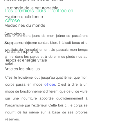
Le monde de la naturopathie
Les premiers jours : l'entrée en 
Hygiène quotidienne
cétose  
Medecines du monde
Semiologie
Les 2 premiers jours de mon jeûne se passèrent 
Supplementation
correctement, je me sentais bien. Il faisait beau et je 
profitais de l'ensoleillement. Je passais mon temps 
Portraits inspirants
à lire dans les parcs et à dorer mes pieds nus au 
Repos et energie vitale
soleil.
Articles les plus lus
C'est le troisième jour, jusqu'au quatrième, que mon 
corps passa en mode 
cétose
. C'est à dire à un 
mode de fonctionnement différent que celui de vivre 
sur une nourriture apportée quotidiennement à 
l'organisme par l'extérieur. Cette fois ci, le corps se 
nourrit de lui même sur la base de ses propres 
réserves.