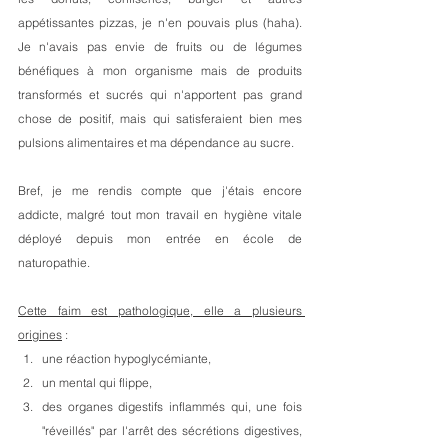
appétissantes pizzas, je n'en pouvais plus (haha). 
Je n'avais pas envie de fruits ou de légumes 
bénéfiques à mon organisme mais de produits 
transformés et sucrés qui n'apportent pas grand 
chose de positif, mais qui satisferaient bien mes 
pulsions alimentaires et ma dépendance au sucre.
Bref, je me rendis compte que j'étais encore 
addicte, malgré tout mon travail en hygiène vitale 
déployé depuis mon entrée en école de 
naturopathie. 
Cette faim est pathologique, elle a plusieurs 
origines
 :
une réaction hypoglycémiante,
un mental qui flippe,
des organes digestifs inflammés qui, une fois 
"réveillés" par l'arrêt des sécrétions digestives, 