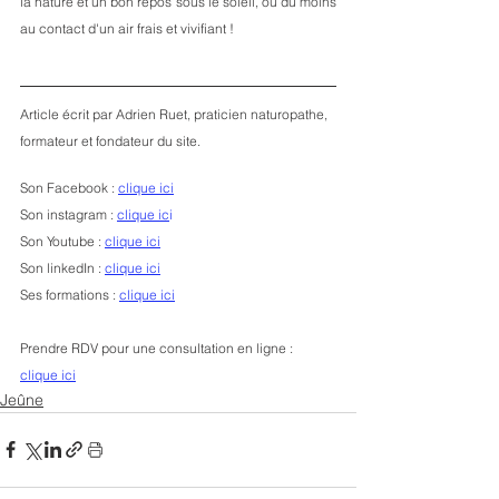
la nature et un bon repos sous le soleil, ou du moins 
au contact d'un air frais et vivifiant ! 
Article écrit par Adrien Ruet, praticien naturopathe, 
formateur et fondateur du site.
Son Facebook : 
clique ici
Son instagram : 
clique ic
i
Son Youtube : 
clique ici
Son linkedIn : 
clique ici
Ses formations : 
clique ici
Prendre RDV pour une consultation en ligne : 
clique ici
Jeûne