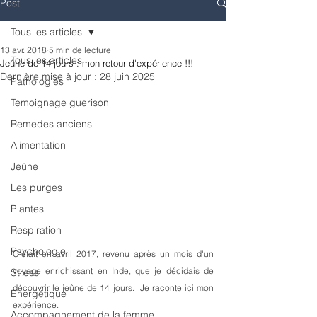
Post
Tous les articles
13 avr. 2018
5 min de lecture
Tous les articles
Jeûne de 14 jours : mon retour d'expérience !!!
Dernière mise à jour :
28 juin 2025
Pathologies
Temoignage guerison
Remedes anciens
Alimentation
Jeûne
Les purges
Plantes
Respiration
Psychologie
C'était en avril 2017, revenu après un mois d'un 
voyage enrichissant en Inde, que je décidais de 
Stress
découvrir le jeûne de 14 jours.  Je raconte ici mon 
Energétique
expérience.
Accompagnement de la femme