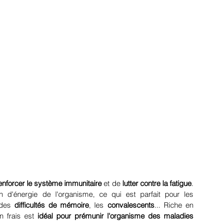
enforcer le système immunitaire
 et de 
lutter contre la fatigue
. 
Sa richesse nutritionnelle participe à la production d'énergie de l'organisme, ce qui est parfait pour les 
 des 
difficultés de mémoire
, les 
convalescents
... Riche en 
n frais est 
idéal pour prémunir l'organisme des maladies 