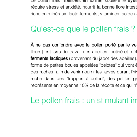
Le pollen frais 
maintient en forme
, soutient le 
syst
réduire stress et anxiété
, nourrit 
la bonne flore intest
riche en minéraux, lacto-ferments, vitamines, acides 
Qu'est-ce que le pollen frais ?
À ne pas confondre avec le pollen porté par le ve
fleurs)
 est issu du travail des abeilles, butiné et m
ferments lactiques 
(provenant du jabot des abeilles).
forme de petites boules appelées "pelotes" qui vont êt
des ruches, afin de venir nourrir les larves durant l'hi
ruche dans des "trappes à pollen", des petites gr
représente en moyenne 10% de la récolte et ce qui n'
Le pollen frais : un stimulant 