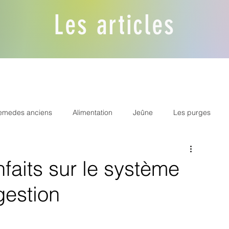
Les articles
emedes anciens
Alimentation
Jeûne
Les purges
nergétique
Accompagnement de la femme
enfaits sur le système
gestion
edecines du monde
Semiologie
Supplementation