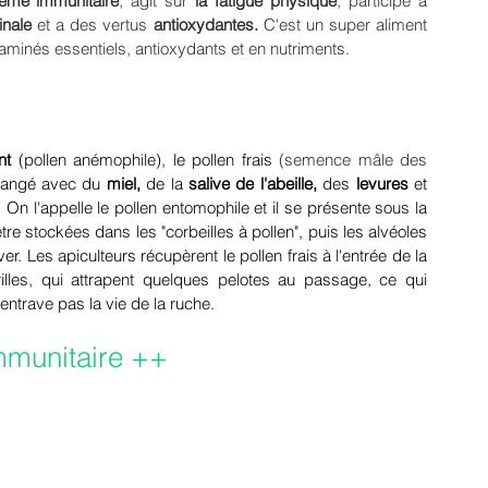
ème immunitaire
, agit sur 
la fatigue physique
, participe à 
inale 
et a des vertus 
antioxydantes.
 C'est un super aliment 
aminés essentiels, antioxydants et en nutriments.
nt 
(pollen anémophile), le pollen frais 
(semence mâle des 
élangé avec du
 miel, 
de
la 
salive de l'abeille, 
des 
levures 
et 
 On l'appelle le pollen entomophile et il se présente sous la 
re stockées dans les "corbeilles à pollen", puis les alvéoles 
ver. Les apiculteurs récupèrent le pollen frais à l'entrée de la 
illes, qui attrapent quelques pelotes au passage, ce qui 
entrave pas la vie de la ruche.
immunitaire ++