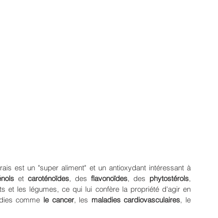
 frais est un "super aliment" et un antioxydant intéressant à 
nols
 et 
caroténoïdes
, des
 flavonoïdes
, des 
phytostérols
,
s et les légumes, ce qui lui confère la propriété d'agir en 
adies comme 
le cancer
, les 
maladies cardiovasculaires
, le 