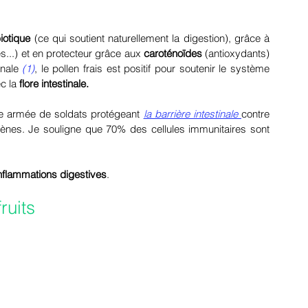
iotique 
(ce qui soutient naturellement la digestion), grâce à 
es...) et en protecteur grâce aux 
caroténoïdes
 (antioxydants) 
nale 
(1)
, le pollen frais est positif pour soutenir le système 
c la 
flore intestinale.
e armée de soldats protégeant 
la barrière intestinale 
contre 
gènes. Je souligne que 70% des cellules immunitaires sont 
inflammations digestives
. 
ruits