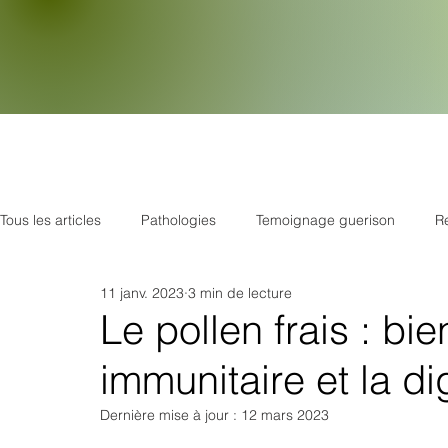
Tous les articles
Pathologies
Temoignage guerison
R
11 janv. 2023
3 min de lecture
Plantes
Respiration
Psychologie
Stress
E
Le pollen frais : bi
immunitaire et la di
Le monde de la naturopathie
Hygiène quotidienne
M
Dernière mise à jour :
12 mars 2023