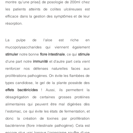
montre qu'une prise/j de posologie de 200ml chez 
les patients atteints de colites ulcéreuses est 
efficace dans la gestion des symptômes et de leur 
résorption. 
La pulpe de l'aloe est riche en 
mucopolysaccharides qui viennent également 
stimuler
 notre bonne 
flore
intestinale
, ce qui 
stimule
d'une part notre 
immunité
 et d'autre part cela vient 
renforcer nos défenses naturelles faces aux 
proliférations pathogènes. On évite les flambées de 
types candidose, le gel de la plante possède des 
effets
bactéricides
 ! Aussi, ils permettent la 
désagrégation de certaines grosses protéines 
alimentaires qui peuvent être mal digérées dès 
l'estomac, ce qui évite les états de fermentation, et 
donc la création de toxines par prolifération 
bactérienne (flore intestinale pathogène). Cela est 
encore plus vrai lorsque l'organisme souffre d'une 