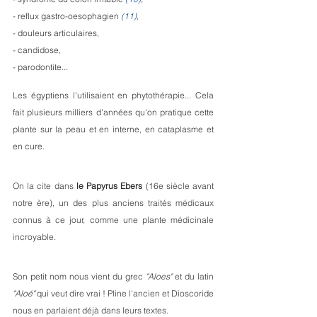
- reflux gastro-oesophagien 
(11)
,
- douleurs articulaires,
- candidose, 
- parodontite...
Les égyptiens l'utilisaient en phytothérapie... Cela 
fait plusieurs milliers d'années qu'on pratique cette 
plante sur la peau et en interne, en cataplasme et 
en cure. 
On la cite dans 
le Papyrus Ebers
 (16e siècle avant 
notre ère), un des plus anciens traités médicaux 
connus à ce jour, comme une plante médicinale 
incroyable. 
Son petit nom nous vient du grec 
"Aloes"
 et du latin 
"Aloé"
 qui veut dire vrai ! Pline l'ancien et Dioscoride 
nous en parlaient déjà dans leurs textes.