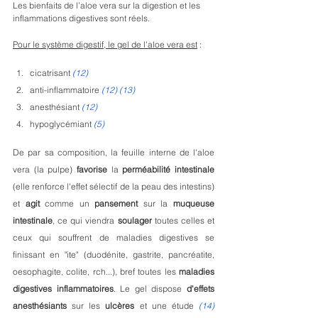
Les bienfaits de l’aloe vera sur la digestion et les 
inflammations digestives sont réels.
Pour le système digestif, le gel de l'aloe vera est
 : 
cicatrisant 
(12)
anti-inflammatoire 
(12) (13)
anesthésiant
(12)
hypoglycémiant 
(5)
De par sa composition, la feuille interne de l'aloe 
vera (la pulpe) 
favorise
 la 
perméabilité
intestinale
(elle renforce l'effet sélectif de la peau des intestins) 
et 
agit
 comme un 
pansement
 sur la 
muqueuse 
intestinale
, ce qui viendra 
soulager
 toutes celles et 
ceux qui souffrent de maladies digestives se 
finissant en "ite" (duodénite, gastrite, pancréatite, 
oesophagite, colite, rch...), bref toutes les 
maladies 
digestives inflammatoires
. Le gel dispose 
d'effets
anesthésiants
 sur les 
ulcères
 et une étude 
(14)