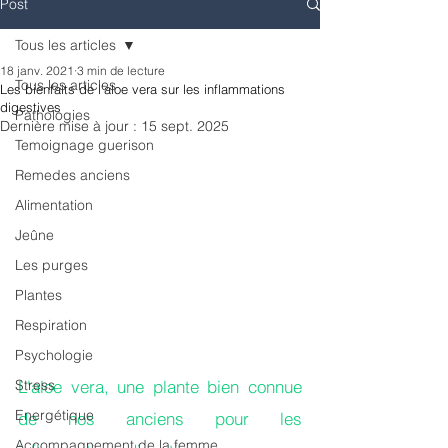
Post
Tous les articles
18 janv. 2021
3 min de lecture
Tous les articles
Les bienfaits de l’aloe vera sur les inflammations
digestives
Pathologies
Dernière mise à jour :
15 sept. 2025
Temoignage guerison
Remedes anciens
Alimentation
Jeûne
Les purges
Plantes
Respiration
Psychologie
Stress
L'aloe vera, une plante bien connue 
Energétique
de nos anciens pour les 
Accompagnement de la femme