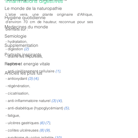
inflammations digestives
Le monde de la naturopathie
L'aloe vera, une plante originaire d'Afrique, 
Hygiène quotidienne
d'environ 70 cm de hauteur, reconnue pour ses 
Medecines du monde
bienfaits sur :
Semiologie
- hydratation, 
Supplementation
- digestion 
(2)
Portraits inspirants
- draine les impuretés,
Repos et energie vitale
- asthme
- anti-vieillissement cellulaire 
(1)
, 
Articles les plus lus
- antioxydant 
(3) (4)
,
- régénération, 
- cicatrisation, 
- anti-inflammatoire naturel 
(3) (4)
,
- anti-diabétique (hypoglycémiant) 
(5)
, 
- fatigue,
- ulcères gastriques 
(6) (7)
,
- colites ulcéreuses
(8) (9)
,
- syndrome du colon irritable 
(10)
,