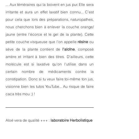
... Aux téméraires qui la boivent en jus pur. Elle sera 
irritante et aura un effet laxatif bien connu... C'est 
pour cela que lors des préparations, naturopathes, 
nous cherchons bien à enlever la couche orange/ 
jaune (entre l'écorce et le gel de la plante). Cette 
petite couche visqueuse que l'on appelle 
résine
 ou 
sève de la plante contient de 
l'aloïne
, composé 
amère et irritant à bien des titres. D'ailleurs, cette 
molécule est si laxative qu'on l'utilise dans un 
certain nombre de médicaments contre la 
constipation. Donc si tu veux faire toi-même ton jus, 
visionne bien les tutos YouTube... Au risque de faire 
caca très mou ;) ! 
Aloé vera de qualité +++ : 
laboratoire Herbolistique