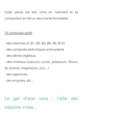
Cette plante est très riche en nutriment et sa 
composition en fait un atout santé formidable. 
75 composés actifs
 : 
- des vitamines (C,B1, B2, B3, B6, B9, B12)
- des composés phénoliques antioxydants 
- des stérols végétaux,
- des minéraux (calcium, cuivre, potassium, lithium, 
fer, sodium, magnésium, zinc...)
- des saponines, 
- des enzymes, etc...
Le gel d'aloe vera : l'allié des 
intestins irrités...  