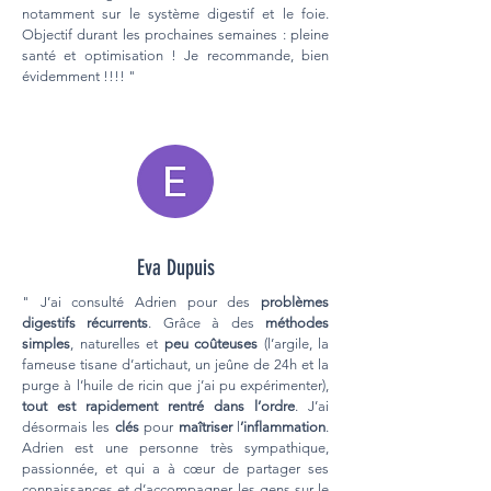
notamment sur le système digestif et le foie.
Objectif durant les prochaines semaines : pleine
santé et optimisation ! Je recommande, bien
évidemment !!!! "
Eva Dupuis
" J’ai consulté Adrien pour des
problèmes
digestifs récurrents
. Grâce à des
méthodes
simples
, naturelles et
peu coûteuses
(l’argile, la
fameuse tisane d’artichaut, un jeûne de 24h et la
purge à l’huile de ricin que j’ai pu expérimenter),
tout est rapidement rentré dans l’ordre
. J’ai
désormais les
clés
pour
maîtriser
l
’inflammation
.
Adrien est une personne très sympathique,
passionnée, et qui a à cœur de partager ses
connaissances et d’accompagner les gens sur le