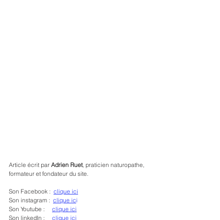
Article écrit par 
Adrien Ruet
, praticien naturopathe, 
formateur et fondateur du site.
Son Facebook :  
clique ici
Son instagram :  
clique ic
i
Son Youtube :     
clique ici
Son linkedIn :     
clique ici