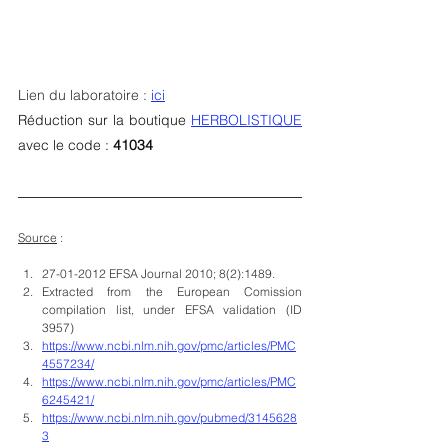
Lien du laboratoire : 
ici
Réduction sur la boutique 
HERBOLISTIQUE
avec le code : 
41034
Source
 : 
27-01-2012 EFSA Journal 2010; 8(2):1489.
Extracted from the European Comission 
compilation list, under EFSA validation (ID 
3957)
https://www.ncbi.nlm.nih.gov/pmc/articles/PMC
4557234/
https://www.ncbi.nlm.nih.gov/pmc/articles/PMC
6245421/
https://www.ncbi.nlm.nih.gov/pubmed/3145628
3