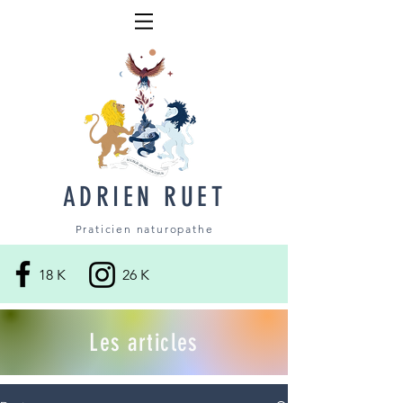
ADRIEN RUET
Praticien naturopathe
18 K
26 K
Les articles