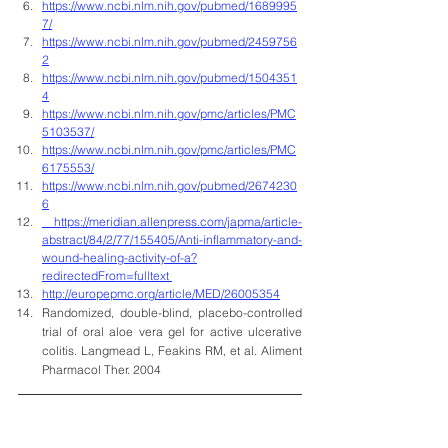
https://www.ncbi.nlm.nih.gov/pubmed/1689995
7/
https://www.ncbi.nlm.nih.gov/pubmed/2459756
2
https://www.ncbi.nlm.nih.gov/pubmed/1504351
4
https://www.ncbi.nlm.nih.gov/pmc/articles/PMC
5103537/
https://www.ncbi.nlm.nih.gov/pmc/articles/PMC
6175553/
https://www.ncbi.nlm.nih.gov/pubmed/2674230
6
 https://meridian.allenpress.com/japma/article-
abstract/84/2/77/155405/Anti-inflammatory-and-
wound-healing-activity-of-a?
redirectedFrom=fulltext 
http://europepmc.org/article/MED/26005354
Randomized, double-blind, placebo-controlled 
trial of oral aloe vera gel for active ulcerative 
colitis. Langmead L, Feakins RM, et al. Aliment 
Pharmacol Ther. 2004