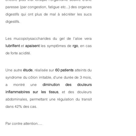
paresse (par congestion, fatigue etc...) des organes 
digestifs qui ont plus de mal à sécréter les sucs 
digestifs.
Les mucopolysaccharides du gel de l'aloe vera 
lubrifient
 et 
apaisent
 les symptômes de 
rgo
, en cas 
de forte acidité. 
Une autre 
étude
, réalisée sur 
60 patients
 atteints du 
syndrome du côlon irritable, d'une durée de 3 mois, 
a montré une 
diminution des douleurs 
inflammatoires sur les tissus
, et des douleurs 
abdominales, permettant une régulation du transit 
dans 42% des cas. 
Par contre attention.....