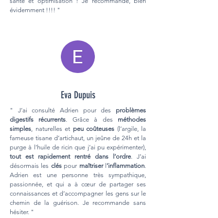
santé et optimisation ! Je recommande, bien
évidemment !!!! "
Eva Dupuis
" J’ai consulté Adrien pour des
problèmes
digestifs récurrents
. Grâce à des
méthodes
simples
, naturelles et
peu coûteuses
(l’argile, la
fameuse tisane d’artichaut, un jeûne de 24h et la
purge à l’huile de ricin que j’ai pu expérimenter),
tout est rapidement rentré dans l’ordre
. J’ai
désormais les
clés
pour
maîtriser
l
’inflammation
.
Adrien est une personne très sympathique,
passionnée, et qui a à cœur de partager ses
connaissances et d’accompagner les gens sur le
chemin de la guérison. Je recommande sans
hésiter. "