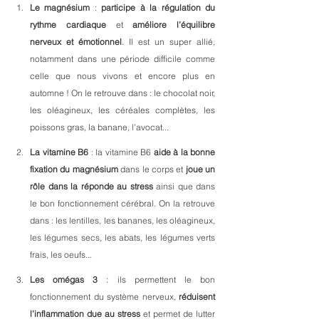
Le magnésium
 : 
participe à la régulation du 
rythme cardiaque
 et 
améliore l’équilibre 
nerveux et émotionnel
. Il est un super allié, 
notamment dans une période difficile comme 
celle que nous vivons et encore plus en 
automne ! On le retrouve dans : le chocolat noir, 
les oléagineux, les céréales complètes, les 
poissons gras, la banane, l’avocat...
La vitamine B6
 : la vitamine B6 
aide à la bonne 
fixation du magnésium
 dans le corps et 
joue un 
rôle dans la réponde au stress
 ainsi que dans 
le bon fonctionnement cérébral. On la retrouve 
dans : les lentilles, les bananes, les oléagineux, 
les légumes secs, les abats, les légumes verts 
frais, les oeufs...
Les omégas 3
 : ils permettent le bon 
fonctionnement du système nerveux, 
réduisent 
l’inflammation due au stress
 et permet de lutter 