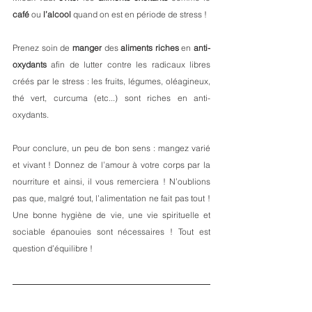
café
 ou 
l’alcool
 quand on est en période de stress !
Prenez soin de 
manger
 des 
aliments
riches
 en 
anti-
oxydants
 afin de lutter contre les radicaux libres 
créés par le stress : les fruits, légumes, oléagineux, 
thé vert, curcuma (etc...) sont riches en anti-
oxydants.
Pour conclure, un peu de bon sens : mangez varié 
et vivant ! Donnez de l’amour à votre corps par la 
nourriture et ainsi, il vous remerciera ! N’oublions 
pas que, malgré tout, l’alimentation ne fait pas tout ! 
Une bonne hygiène de vie, une vie spirituelle et 
sociable épanouies sont nécessaires ! Tout est 
question d’équilibre !