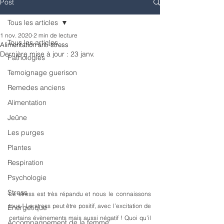
Post
Tous les articles
1 nov. 2020
2 min de lecture
Tous les articles
Alimentation anti-stress
Dernière mise à jour :
23 janv.
Pathologies
Temoignage guerison
Remedes anciens
Alimentation
Jeûne
Les purges
Plantes
Respiration
Psychologie
Stress
Le stress est très répandu et nous le connaissons 
tous ! Le stress peut être positif, avec l’excitation de 
Energétique
certains évènements mais aussi négatif ! Quoi qu’il 
Accompagnement de la femme