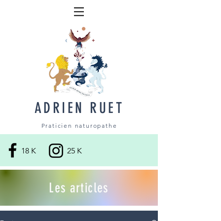
ADRIEN RUET
Praticien naturopathe
18 K
25 K
Les articles