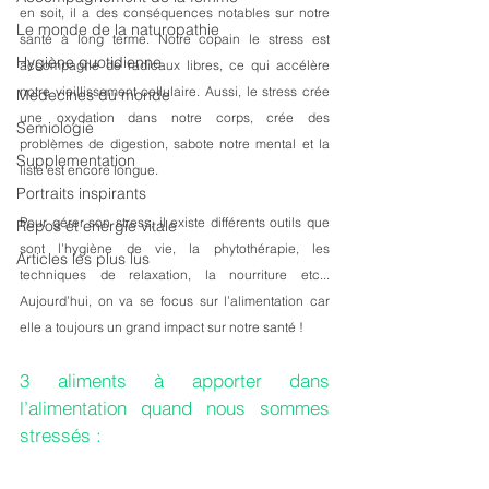
en soit, il a des conséquences notables sur notre 
Le monde de la naturopathie
santé à long terme. Notre copain le stress est 
Hygiène quotidienne
accompagné de radicaux libres, ce qui accélère 
notre vieillissement cellulaire. Aussi, le stress crée 
Medecines du monde
une oxydation dans notre corps, crée des 
Semiologie
problèmes de digestion, sabote notre mental et la 
Supplementation
liste est encore longue. 
Portraits inspirants
Pour gérer son stress, il existe différents outils que 
Repos et energie vitale
sont l’hygiène de vie, la phytothérapie, les 
Articles les plus lus
techniques de relaxation, la nourriture etc... 
Aujourd’hui, on va se focus sur l’alimentation car 
elle a toujours un grand impact sur notre santé ! 
3 aliments à apporter dans 
l’alimentation quand nous sommes 
stressés :