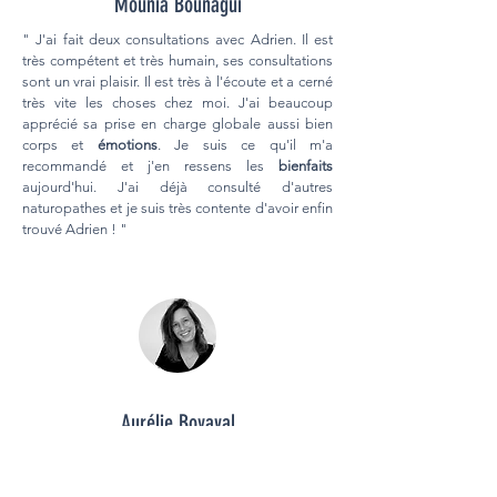
Mounia Bounagui
" J'ai fait deux consultations avec Adrien. Il est
très compétent et très humain, ses consultations
sont un vrai plaisir. Il est très à l'écoute et a cerné
très vite les choses chez moi. J'ai beaucoup
apprécié sa prise en charge globale aussi bien
corps et
émotions
. Je suis ce qu'il m'a
recommandé et j'en ressens les
bienfaits
aujourd'hui. J'ai déjà consulté d'autres
naturopathes et je suis très contente d'avoir enfin
trouvé Adrien ! "
Aurélie Boyaval
" Adrien est un super naturopathe ! J'en ai vu
plusieurs, et c'est la première fois que je me sens