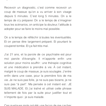
Recevoir un diagnostic, c’est comme recevoir un 
coup de massue qu’on a vu arriver à son visage 
depuis 5 minutes. C’est long 5 minutes. On a le 
temps de s’y préparer. On a le temps de s’imaginer 
tous les scénarios, on anticipe la douleur, l’attitude à 
adopter pour se faire le moins mal possible. 
On a le temps de réfléchir à toutes les éventualités. 
Et on pense être largement préparé. Et pourtant le 
couperet tombe. Et ça fait très mal.
J’ai 21 ans, et la parole de ce psychiatre est pour 
moi parole d’évangile. Il m’apporte enfin une 
solution pour moins souffrir : une thérapie cognitive 
et une médication à prendre à vie. À cet instant, 
malgré le coup de massue, je suis soulagée. J’entre 
enfin dans une case, pour la première fois de ma 
vie. Je ne suis pas folle, je ne suis pas bizarre, je ne 
suis pas “à part”. Ma pensée à cet instant est : JE 
SUIS MALADE. Et j’ai traîné et utilisé cette phrase 
tellement de fois par la suite pour justifier tout et 
n’importe quoi : je suis malade.  
Ces quelques mots ont été une façon de me cacher, 