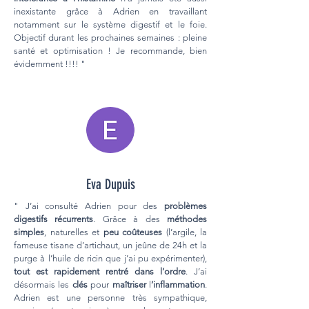
inexistante grâce à Adrien en travaillant
notamment sur le système digestif et le foie.
Objectif durant les prochaines semaines : pleine
santé et optimisation ! Je recommande, bien
évidemment !!!! "
Eva Dupuis
" J’ai consulté Adrien pour des
problèmes
digestifs récurrents
. Grâce à des
méthodes
simples
, naturelles et
peu coûteuses
(l’argile, la
fameuse tisane d’artichaut, un jeûne de 24h et la
purge à l’huile de ricin que j’ai pu expérimenter),
tout est rapidement rentré dans l’ordre
. J’ai
désormais les
clés
pour
maîtriser
l
’inflammation
.
Adrien est une personne très sympathique,