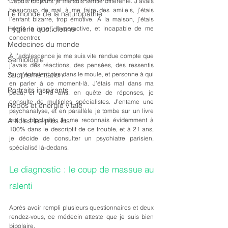
Depuis toujours je me suis sentie différente. J’avais 
beaucoup de mal à me faire des ami.e.s, j’étais 
Le monde de la naturopathie
l’enfant bizarre, trop émotive. À la maison, j’étais 
“dans la lune”, hyperactive, et incapable de me 
Hygiène quotidienne
concentrer. 
Medecines du monde
À l’adolescence je me suis vite rendue compte que 
Semiologie
j’avais des réactions, des pensées, des ressentis 
qui n’entraient pas dans le moule, et personne à qui 
Supplementation
en parler à ce moment-là. J’étais mal dans ma 
Portraits inspirants
peau, et à 18 ans, en quête de réponses, je 
consulte de multiples spécialistes. J’entame une 
Repos et energie vitale
psychanalyse, et en parallèle je tombe sur un livre 
sur la bipolarité. Je me reconnais évidemment à 
Articles les plus lus
100% dans le descriptif de ce trouble, et à 21 ans, 
je décide de consulter un psychiatre parisien, 
spécialisé là-dedans. 
Le diagnostic : le coup de massue au 
ralenti
Après avoir rempli plusieurs questionnaires et deux 
rendez-vous, ce médecin atteste que je suis bien 
bipolaire.