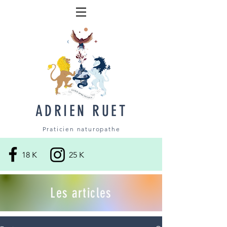
ADRIEN RUET
Praticien naturopathe
18 K
25 K
Les articles