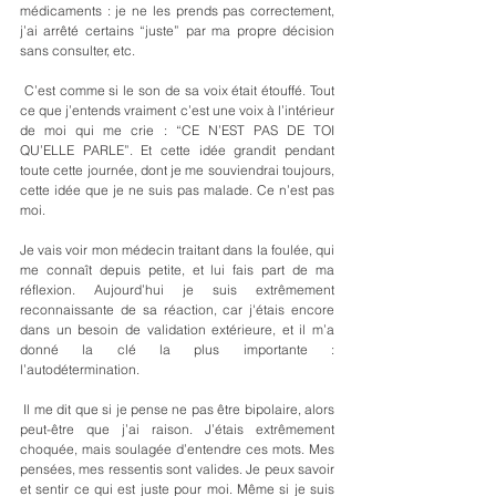
médicaments : je ne les prends pas correctement, 
j’ai arrêté certains “juste” par ma propre décision 
sans consulter, etc.
 C’est comme si le son de sa voix était étouffé. Tout 
ce que j’entends vraiment c’est une voix à l’intérieur 
de moi qui me crie : “CE N’EST PAS DE TOI 
QU’ELLE PARLE”. Et cette idée grandit pendant 
toute cette journée, dont je me souviendrai toujours, 
cette idée que je ne suis pas malade. Ce n’est pas 
moi. 
Je vais voir mon médecin traitant dans la foulée, qui 
me connaît depuis petite, et lui fais part de ma 
réflexion. Aujourd’hui je suis extrêmement 
reconnaissante de sa réaction, car j'étais encore 
dans un besoin de validation extérieure, et il m’a 
donné la clé la plus importante : 
l’autodétermination. 
 Il me dit que si je pense ne pas être bipolaire, alors 
peut-être que j’ai raison. J’étais extrêmement 
choquée, mais soulagée d’entendre ces mots. Mes 
pensées, mes ressentis sont valides. Je peux savoir 
et sentir ce qui est juste pour moi. Même si je suis 