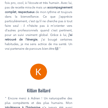
fois pro, cool, à l’écoute et très humain. Avec lui,
pas de recette miracle mais un
accompagnement
complet
,
respectueux
de mon rythme et toujours
dans la bienveillance. Ce que j’apprécie
particulièrement, c’est qu’il ne cherche pas à tout
faire seul : il n’hésite pas à m’orienter vers
d’autres professionnels quand c’est pertinent,
pour un suivi vraiment global. Grâce à lui,
j’ai
retrouvé de l’énergie
, j’ai bougé certaines
habitudes, je me sens actrice de ma santé. Un
vrai partenaire de parcours bien-être 🙌 "
Killian Baillard
" Encore merci à Adrien ! Un naturopathe des
plus compétents et des plus humains. Mon
i
ntolérance à l’histamine
n’a jamais été aussi