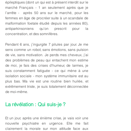
épileptiques (dont un qui est à présent interdit sur le 
marché Français - 1 an seulement après que je 
l’arrête -  après 50 ans sur le marché, pour les 
femmes en âge de procréer suite à un scandale de 
malformation foetale étudié depuis les années 80), 
antiparkinsoniens qu’on prescrit pour la 
concentration, et des somnifères. 
Pendant 6 ans, j’ingurgite 7 pilules par jour. Je me 
sens comme un robot, sans émotions, sans pulsion 
de vie, sans motivation. Je perds mes cheveux, j’ai 
des problèmes de peau qui entachent mon estime 
de moi, je fais des crises d’humeur, de larmes, je 
suis constamment fatiguée - ce qui mène à une 
isolation sociale - mon système immunitaire est au 
plus bas. Ma vie est une routine bien huilée, et 
extrêmement triste, je suis totalement déconnectée 
de moi-même.
La révélation : Qui suis-je ? 
Et un jour, après une énième crise, je vais voir une 
nouvelle psychiatre en urgence. Elle me fait 
clairement la morale sur mon attitude face aux 