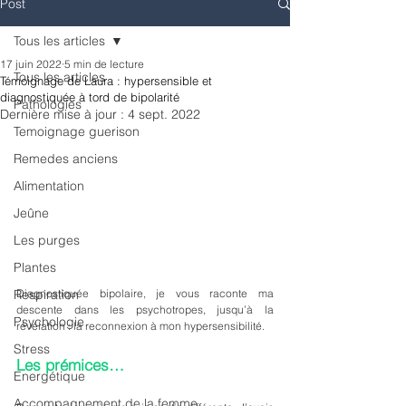
Post
Tous les articles
17 juin 2022
5 min de lecture
Tous les articles
Témoignage de Laura : hypersensible et
diagnostiquée à tord de bipolarité
Pathologies
Dernière mise à jour :
4 sept. 2022
Temoignage guerison
Remedes anciens
Alimentation
Jeûne
Les purges
Plantes
Diagnostiquée bipolaire, je vous raconte ma 
Respiration
descente dans les psychotropes, jusqu’à la 
Psychologie
révélation : la reconnexion à mon hypersensibilité.
Stress
Les prémices…
Energétique
Accompagnement de la femme