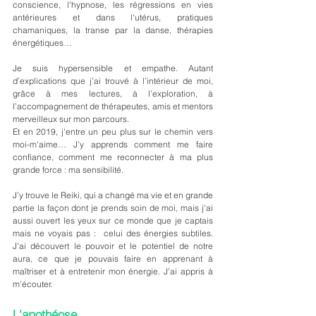
conscience, l'hypnose, les régressions en vies 
antérieures et dans l'utérus, pratiques 
chamaniques, la transe par la danse, thérapies 
énergétiques…
Je suis hypersensible et empathe. Autant 
d’explications que j’ai trouvé à l’intérieur de moi, 
grâce à mes lectures, à l’exploration, à 
l’accompagnement de thérapeutes, amis et mentors 
merveilleux sur mon parcours.
Et en 2019, j'entre un peu plus sur le chemin vers 
moi-m'aime… J’y apprends comment me faire 
confiance, comment me reconnecter à ma plus 
grande force : ma sensibilité.
J’y trouve le Reiki, qui a changé ma vie et en grande 
partie la façon dont je prends soin de moi, mais j'ai 
aussi ouvert les yeux sur ce monde que je captais 
mais ne voyais pas :  celui des énergies subtiles. 
J'ai découvert le pouvoir et le potentiel de notre 
aura, ce que je pouvais faire en apprenant à 
maîtriser et à entretenir mon énergie. J’ai appris à 
m’écouter.
L'apothéose