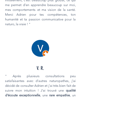
initialement, c’est beaucoup plus global, ce qui
me permet d’en apprendre beaucoup sur moi,
mes comportements et ma vision de la santé.
Merci Adrien pour tes compétences, ton
humanité et ta passion communicative pour la
naturo, la vraie ! "
V. R.
" Après plusieurs consultations peu
satisfaisantes avec d’autres naturopathes, j’ai
décidé de consulter Adrien et j’ai très bien fait de
suivre mon intuition ! J’ai trouvé une
qualité
d’écoute exceptionnelle
, une
rare empathie
, un
professionnalisme étonnant
et des conseils
personnalisés parfaits ! C’est beaucoup plus que
ce que je cherchais et je suis très reconnaissante