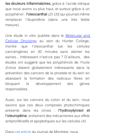
les douleurs inflammatoires, 
grâce à l'acide oléique 
que nous avons vu plus haut, et surtout grâce à un 
polyphénol : 
l'oleocanthal
(2) (3)
)
qui pourrait même 
remplacer l'ibuprofène (dans une très faible 
mesure). 
Une étude in vitro publiée dans le 
Molecular and 
Cellular Oncology
, au sein du Hunter College, 
montre que l'oleocanthal tue les cellules 
cancérigènes en 30 minutes sans abimer les 
saines... Intéressant n'est-ce pas ? D'ailleurs,  des 
études ont suggéré que les polyphénols de l'huile 
d'olive étaient globalement intéressants dans la 
prévention des cancers de la prostate et du sein en 
abaissant la formation des radicaux libres en 
bloquant le développement des gènes 
responsables.  
Aussi, sur les cancers du colon et du sein, nous 
savons que ces deux composés phytochimiques 
présents dans les olives : 
l’hydroxytyrosol et 
l’oleuropéine
, entrainent des mécanismes aux effets 
antiprolifératifs et apoptotiques sur les cellules 
(4)
. 
Dans 
cet article
 du journal de Montréal, nous 