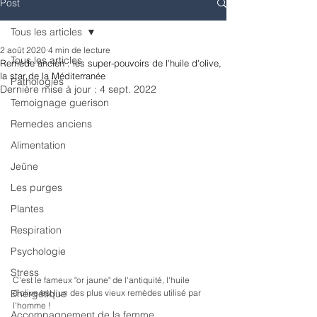
Post
Tous les articles
2 août 2020
4 min de lecture
Tous les articles
Remède ancien : les super-pouvoirs de l'huile d'olive,
la star de la Méditerranée
Pathologies
Dernière mise à jour :
4 sept. 2022
Temoignage guerison
Remedes anciens
Alimentation
Jeûne
Les purges
Plantes
Respiration
Psychologie
Stress
C'est le fameux "or jaune" de l'antiquité, l'huile 
d'olive est l'un des plus vieux remèdes utilisé par 
Energétique
l'homme !
Accompagnement de la femme