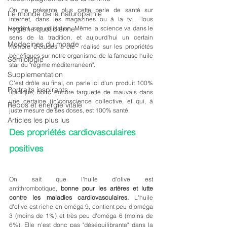
On ne présente plus cette perle de santé sur 
Le monde de la naturopathie
internet, dans les magazines ou à la tv... Tous 
vantent  son utilisation. Même la science va dans le 
Hygiène quotidienne
sens de la tradition, et aujourd'hui un certain 
Medecines du monde
nombre d'études a été  réalisé sur les propriétés 
bénéfiques sur notre organisme de la fameuse huile 
Semiologie
star du "régime méditerranéen".
Supplementation
C'est drôle au final, on parle ici d'un produit 100% 
Portraits inspirants
lipidique, donc encore targuetté de mauvais dans 
une certaine (in)conscience collective, et qui, à 
Repos et energie vitale
juste mesure de ses doses, est 100% santé.
Articles les plus lus
Des propriétés cardiovasculaires 
positives
On sait que l'huile d'olive est 
antithrombotique, 
bonne pour les artères et lutte 
contre les maladies cardiovasculaires.
 L'huile 
d'olive est riche en oméga 9, contient peu d'oméga 
3 (moins de 1%) et très peu d'oméga 6 (moins de 
6%). Elle n'est donc pas "déséquilibrante" dans la 