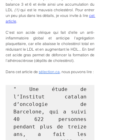
balance 3 et 6 et évite ainsi une accumulation du 
LDL
 (1) 
qui est le mauvais cholestérol. Pour entrer 
un peu plus dans les détails, je vous invite à lire 
cet 
article
. 
C'est son acide oléique qui fait d'elle un anti-
inflammatoire global et anticipe l'agrégation 
plaquettaire, car elle abaisse le cholestérol total en 
réduisant le LDL et en augmentant le HDL... En bref 
cet acide gras permet de défoncer la formation de 
l'athérosclérose (dépôts de cholestérol). 
Dans cet article de
sélection.ca
,
 nous pouvons lire :
" Une étude de 
l’Institut catalan 
d’oncologie de 
Barcelone, qui a suivi 
40 622 personnes 
pendant plus de treize 
ans, a fait les 