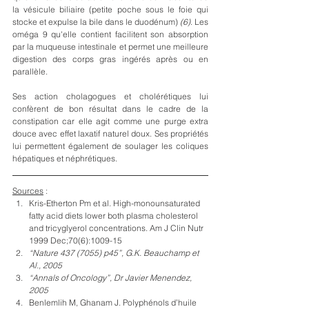
la vésicule biliaire (petite poche sous le foie qui 
stocke et expulse la bile dans le duodénum) 
(6)
. Les 
oméga 9 qu'elle contient facilitent son absorption 
par la muqueuse intestinale et permet une meilleure 
digestion des corps gras ingérés après ou en 
parallèle. 
Ses action cholagogues et cholérétiques lui 
confèrent de bon résultat dans le cadre de la 
constipation car elle agit comme une purge extra 
douce avec effet laxatif naturel doux. Ses propriétés 
lui permettent également de soulager les coliques 
hépatiques et néphrétiques.
Sources
 : 
Kris-Etherton Pm et al. High-monounsaturated 
fatty acid diets lower both plasma cholesterol 
and tricyglyerol concentrations. Am J Clin Nutr 
1999 Dec;70(6):1009-15
“Nature 437 (7055) p45”, G.K. Beauchamp et 
Al., 2005
“Annals of Oncology”, Dr Javier Menendez, 
2005
Benlemlih M, Ghanam J. Polyphénols d’huile 