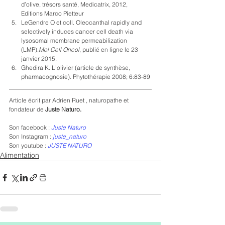
d’olive, trésors santé, Medicatrix, 2012, 
Editions Marco Pietteur
LeGendre O et coll. Oleocanthal rapidly and 
selectively induces cancer cell death via 
lysosomal membrane permeabilization 
(LMP).
Mol Cell Oncol
, publié en ligne le 23 
janvier 2015.
Ghedira K. L’olivier (article de synthèse, 
pharmacognosie). Phytothérapie 2008; 6:83-89
Article écrit par Adrien Ruet , naturopathe et 
fondateur de 
Juste Naturo.
Son facebook : 
Juste Naturo
Son Instagram : 
juste_naturo
Son youtube : 
JUSTE NATURO
Alimentation