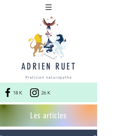
ADRIEN RUET
Praticien naturopathe
18 K
26 K
Les articles