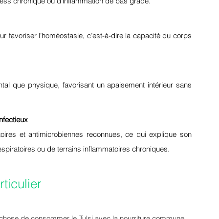
ress chronique ou d’inflammation de bas grade.
r favoriser l’homéostasie, c’est-à-dire la capacité du corps 
tal que physique, favorisant un apaisement intérieur sans 
infectieux
oires et antimicrobiennes reconnues, ce qui explique son 
respiratoires ou de terrains inflammatoires chroniques.
rticulier
chose de consommer le Tulsi avec la nourriture commune… 