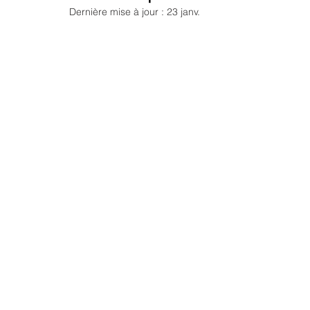
Portraits inspirants
Repos et energie vitale
Articles l
Dernière mise à jour :
23 janv.