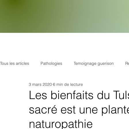
Tous les articles
Pathologies
Temoignage guerison
R
3 mars 2020
6 min de lecture
Plantes
Respiration
Psychologie
Stress
E
Les bienfaits du Tul
sacré est une plan
Le monde de la naturopathie
Hygiène quotidienne
M
naturopathie