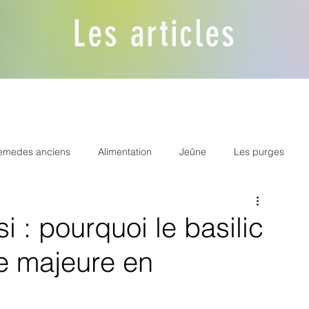
Les articles
emedes anciens
Alimentation
Jeûne
Les purges
nergétique
Accompagnement de la femme
si : pourquoi le basilic
te majeure en
edecines du monde
Semiologie
Supplementation