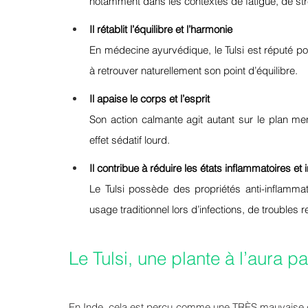
notamment dans les contextes de fatigue, de st
Il rétablit l’équilibre et l’harmonie
En médecine ayurvédique, le Tulsi est réputé pou
à retrouver naturellement son point d’équilibre.
Il apaise le corps et l’esprit
Son action calmante agit autant sur le plan men
effet sédatif lourd.
Il contribue à réduire les états inflammatoires et 
Le Tulsi possède des propriétés anti-inflammat
usage traditionnel lors d’infections, de troubles 
Le Tulsi, une plante à l’aura pa
En Inde, cela est perçu comme une TRÈS mauvaise 