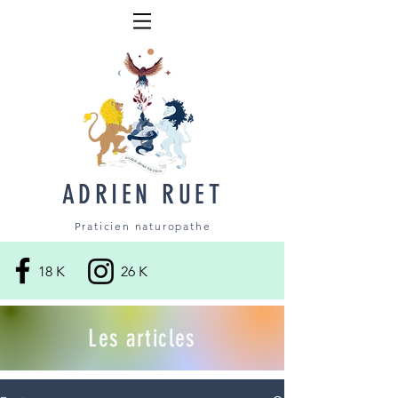
ADRIEN RUET
Praticien naturopathe
18 K
26 K
Les articles