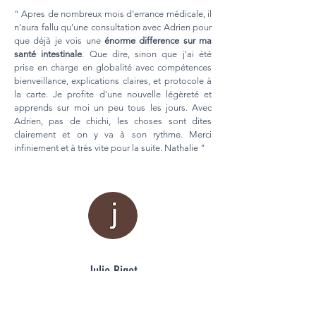
" Apres de nombreux mois d'errance médicale, il
n'aura fallu qu'une consultation avec Adrien pour
que déjà je vois une
énorme difference sur ma
santé intestinale
. Que dire, sinon que j'ai été
prise en charge en globalité avec compétences
bienveillance, explications claires, et protocole à
la carte. Je profite d'une nouvelle légèreté et
apprends sur moi un peu tous les jours. Avec
Adrien, pas de chichi, les choses sont dites
clairement et on y va à son rythme. Merci
infiniement et à très vite pour la suite. Nathalie "
Julie Bigot
" Adrien est très à l'écoute, très humain j'ai quasi
plus de
douleurs menstruelles
, le suivi n'est pas