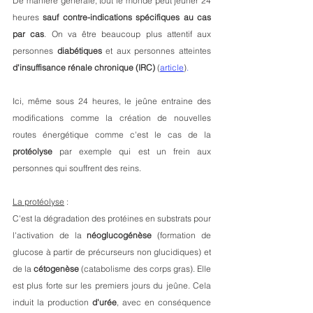
De manière générale, tout le monde peut jeûner 24 
heures 
sauf contre-indications spécifiques au cas 
par cas
. On va être beaucoup plus attentif aux 
personnes 
diabétiques
 et aux personnes atteintes 
d'insuffisance rénale chronique (IRC)
 (
article
)
.
Ici,
 même sous 24 heures, le jeûne entraine des 
modifications comme la création de nouvelles 
routes énergétique comme c'est le cas de la 
protéolyse
 par exemple qui est un frein aux 
personnes qui souffrent des reins.
La protéolyse
 : 
C'est la dégradation des protéines en substrats pour 
l'activation de la 
néoglucogénèse
 (formation de 
glucose à partir de précurseurs non glucidiques) et 
de la 
cétogenèse
 (catabolisme des corps gras). 
Elle 
est plus forte sur les premiers jours du jeûne. Cela 
induit la production 
d'urée
, avec en conséquence 