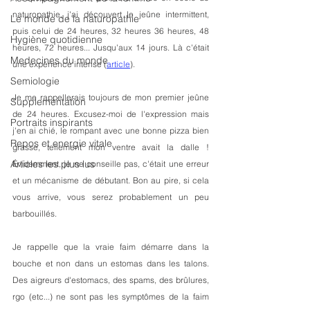
naturopathie, j'ai découvert le jeûne intermittent, 
Le monde de la naturopathie
puis celui de 24 heures, 32 heures 36 heures, 48 
Hygiène quotidienne
heures, 72 heures... Jusqu'aux 14 jours. Là c'était 
Medecines du monde
une expérience intense (
article
).
Semiologie
Je me rappellerais toujours de mon premier jeûne 
Supplementation
de 24 heures. Excusez-moi de l'expression mais 
Portraits inspirants
j'en ai chié, le rompant avec une bonne pizza bien 
Repos et energie vitale
grasse, tellement mon ventre avait la dalle ! 
Articles les plus lus
Évidemment, je ne conseille pas, c'était une erreur 
et un mécanisme de débutant. Bon au pire, si cela 
vous arrive, vous serez probablement un peu 
barbouillés. 
Je rappelle que la vraie faim démarre dans la 
bouche et non dans un estomas dans les talons. 
Des aigreurs d'estomacs, des spams, des brûlures, 
rgo (etc...) ne sont pas les symptômes de la faim 