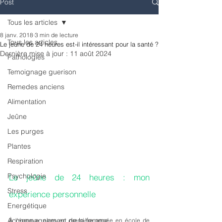
Post
Tous les articles
8 janv. 2018
3 min de lecture
Tous les articles
Le jeûne de 24 heures est-il intéressant pour la santé ?
Dernière mise à jour :
11 août 2024
Pathologies
Temoignage guerison
Remedes anciens
Alimentation
Jeûne
Les purges
Plantes
Respiration
Psychologie
Le jeûne de 24 heures : mon 
Stress
expérience personnelle
Energétique
Accompagnement de la femme
À l'époque, alors en première année en école de 