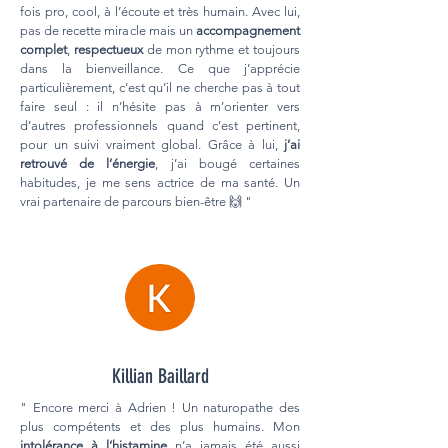
fois pro, cool, à l’écoute et très humain. Avec lui,
pas de recette miracle mais un
accompagnement
complet
,
respectueux
de mon rythme et toujours
dans la bienveillance. Ce que j’apprécie
particulièrement, c’est qu’il ne cherche pas à tout
faire seul : il n’hésite pas à m’orienter vers
d’autres professionnels quand c’est pertinent,
pour un suivi vraiment global. Grâce à lui,
j’ai
retrouvé de l’énergie
, j’ai bougé certaines
habitudes, je me sens actrice de ma santé. Un
vrai partenaire de parcours bien-être 🙌 "
Killian Baillard
" Encore merci à Adrien ! Un naturopathe des
plus compétents et des plus humains. Mon
i
ntolérance à l’histamine
n’a jamais été aussi