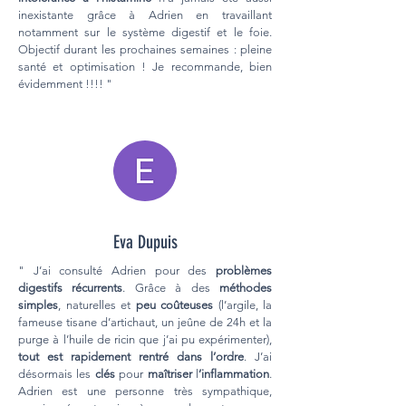
inexistante grâce à Adrien en travaillant
notamment sur le système digestif et le foie.
Objectif durant les prochaines semaines : pleine
santé et optimisation ! Je recommande, bien
évidemment !!!! "
Eva Dupuis
" J’ai consulté Adrien pour des
problèmes
digestifs récurrents
. Grâce à des
méthodes
simples
, naturelles et
peu coûteuses
(l’argile, la
fameuse tisane d’artichaut, un jeûne de 24h et la
purge à l’huile de ricin que j’ai pu expérimenter),
tout est rapidement rentré dans l’ordre
. J’ai
désormais les
clés
pour
maîtriser
l
’inflammation
.
Adrien est une personne très sympathique,