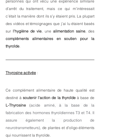
personnes qui ont vécu une expérience similaire 
d’arrêt du traitement, mais ce qui m’intéressait 
c’était la manière dont ils s’y étaient pris. La plupart 
des vidéos et témoignages que j’ai lu étaient basés 
sur 
l’hygiène de vie
, une 
alimentation saine
, des 
compléments alimentaires en soutien pour la 
thyroïde
. 
Thyrosine activée
 : 
Ce complément alimentaire de haute qualité est 
destiné à 
soutenir l'action de la thyroïde
 à base de
L-Thyrosine
 (
acide aminé
, à la base de la 
fabrication des hormones thyroïdiennes T3 et T4. Il 
assure également la 
production de 
neurotransmetteurs),
 de plantes et d'oligo-éléments 
qui nourrissent la thyroïde.