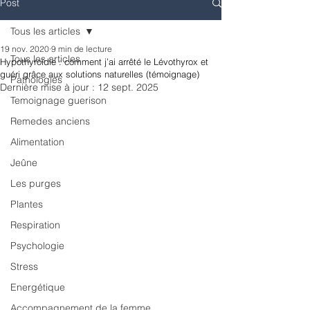
Post
Tous les articles
19 nov. 2020
9 min de lecture
Tous les articles
Hypothyroïdie : comment j’ai arrêté le Lévothyrox et
guéri grâce aux solutions naturelles (témoignage)
Pathologies
Dernière mise à jour :
12 sept. 2025
Temoignage guerison
Remedes anciens
Alimentation
Jeûne
Les purges
Plantes
Respiration
Psychologie
Stress
Energétique
Accompagnement de la femme