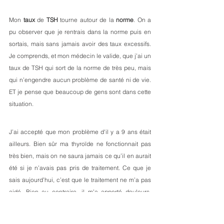
Mon 
taux
 de 
TSH
 tourne autour de la 
norme
. On a 
pu observer que je rentrais dans la norme puis en 
sortais, mais sans jamais avoir des taux excessifs. 
Je comprends, et mon médecin le valide, que j’ai un 
taux de TSH qui sort de la norme de très peu, mais 
qui n’engendre aucun problème de santé ni de vie. 
ET je pense que beaucoup de gens sont dans cette 
situation.
J’ai accepté que mon problème d'il y a 9 ans était 
ailleurs. Bien sûr ma thyroïde ne fonctionnait pas 
très bien, mais on ne saura jamais ce qu’il en aurait 
été si je n’avais pas pris de traitement. Ce que je 
sais aujourd’hui, c’est que le traitement ne m’a pas 
aidé. Bien au contraire, il m’a apporté douleurs, 
détachement de moi, je ne savais plus ce dont mon 
corps avait réellement besoin. 