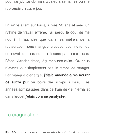
pour ce job. Je dormais plusieurs semaines puis je 
reprenais un autre job. 
En m’installant sur Paris, à mes 20 ans et avec un 
rythme de travail effréné, j’ai perdu le goût de me 
nourrir. Il faut dire que dans les métiers de la 
restauration nous mangeons souvent sur notre lieu 
de travail et nous ne choisissons pas notre repas. 
Pâtes, viandes, frites, légumes très cuits…Ou nous 
n’avons tout simplement pas le temps de manger. 
Par manque d’énergie,
 j’étais amenée à me nourrir 
de sucre pur
 ou boire des sirops à l’eau. Les 
années sont passées dans ce train de vie infernal et 
dans lequel 
j’étais comme paralysée
. 
Le diagnostic : 
Fin 2011
 : je consulte un médecin généraliste, pour 