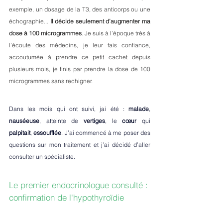
exemple, un dosage de la T3, des anticorps ou une 
échographie... 
Il décide seulement d’augmenter ma 
dose à 100 microgrammes
. Je suis à l’époque très à 
l’écoute des médecins, je leur fais confiance, 
accoutumée à prendre ce petit cachet depuis 
plusieurs mois, je finis par prendre la dose de 100 
microgrammes sans rechigner. 
Dans les mois qui ont suivi, jai été : 
malade
, 
nauséeuse
, atteinte de 
vertiges
, le 
cœur
 qui 
palpitait
, 
essoufflée
. J’ai commencé à me poser des 
questions sur mon traitement et j’ai décidé d’aller 
consulter un spécialiste. 
Le premier endocrinologue consulté : 
confirmation de l'hypothyroïdie