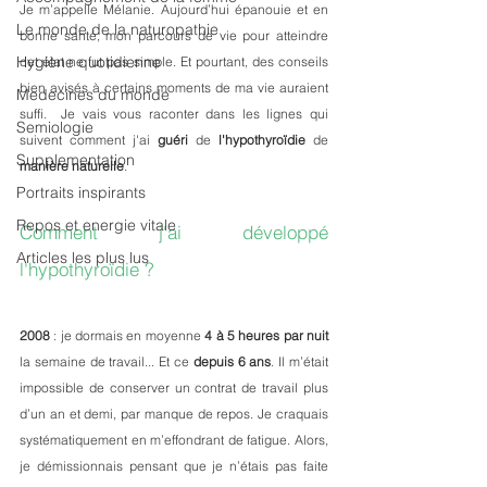
Je m’appelle Mélanie. Aujourd’hui épanouie et en 
Le monde de la naturopathie
bonne santé, mon parcours de vie pour atteindre 
Hygiène quotidienne
cet état ne fut pas simple. Et pourtant, des conseils 
bien avisés à certains moments de ma vie auraient 
Medecines du monde
suffi.  Je vais vous raconter dans les lignes qui 
Semiologie
suivent comment j'ai 
guéri
 de 
l'hypothyroïdie
 de 
Supplementation
manière naturelle
.
Portraits inspirants
Repos et energie vitale
Comment j'ai développé 
Articles les plus lus
l'hypothyroïdie ? 
2008
 : je dormais en moyenne 
4 à 5 heures par nuit
la semaine de travail... Et ce 
depuis 6 ans
. Il m’était 
impossible de conserver un contrat de travail plus 
d’un an et demi, par manque de repos. Je craquais 
systématiquement en m’effondrant de fatigue. Alors, 
je démissionnais pensant que je n’étais pas faite 