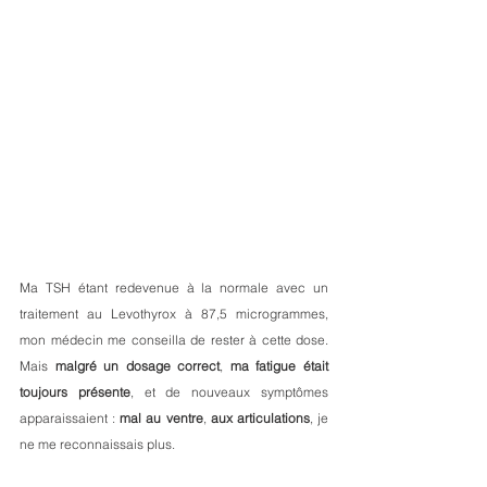
Ma TSH étant redevenue à la normale avec un 
traitement au Levothyrox à 87,5 microgrammes, 
mon médecin me conseilla de rester à cette dose. 
Mais 
malgré un dosage correct
, 
ma fatigue était 
toujours présente
, et de nouveaux symptômes 
apparaissaient : 
mal au ventre
, 
aux articulations
, je 
ne me reconnaissais plus. 