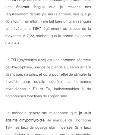
une 
énorme fatigue
 que je ressens très 
régulièrement depuis plusieurs années, dès que je 
dois fournir un effort. Il me fait faire un bilan sanguin 
qui révéla une 
TSH*
 légèrement au-dessus de la 
moyenne. À 7,22, sachant que la norme était entre 
0,4 à 4,4. 
La TSH (thyréostimuline) est une hormone sécrétée 
par l'hypophyse, une petite glande située en arrière 
des fosses nasales, et qui a pour effet de stimuler la 
thyroïde pour qu'elle sécrète les hormones 
thyroïdienne : T3 et T4, indispensables à de 
nombreuses fonctions de l'organisme.
Le médecin généraliste m’annonce que 
je suis 
atteinte d’hypothyroïdie
.
Je manque de l’hormone 
TSH, les taux de dosage étant inversés. Si le taux 
est inférieur à la norme : c’est une hyperthyroïdie, 