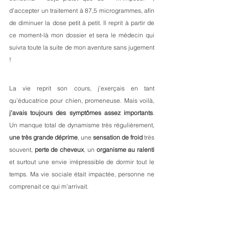
d’accepter un traitement à 87,5 microgrammes, afin 
de diminuer la dose petit à petit. Il reprit à partir de 
ce moment-là mon dossier et sera le médecin qui 
suivra toute la suite de mon aventure sans jugement 
!
La vie reprit son cours, j’exerçais en tant 
qu’éducatrice pour chien, promeneuse. Mais voilà, 
j’avais toujours des symptômes assez importants
. 
Un manque total de dynamisme très régulièrement, 
une très grande déprime
, une 
sensation de froid
 très 
souvent, 
perte de cheveux
, un 
organisme au ralenti
et surtout une envie irrépressible de dormir tout le 
temps. Ma vie sociale était impactée, personne ne 
comprenait ce qui m’arrivait. 