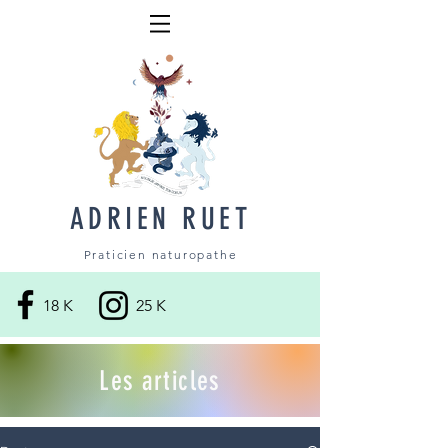
ADRIEN RUET
Praticien naturopathe
18 K
25 K
Les articles